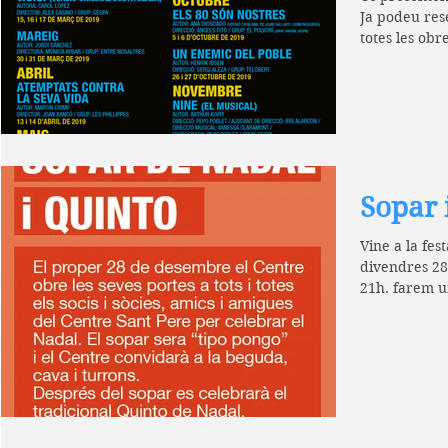
Ja podeu res
totes les obr
representara
Sopar 
Vine a la fes
divendres 28
21h. farem un
és a...