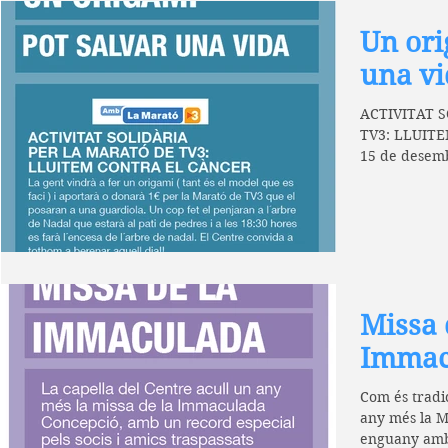
Un ori
una vi
ACTIVITAT 
TV3: LLUITE
15 de desemb
Veniu a fer u
Missa 
Immac
Com és tradic
any més la M
enguany amb u