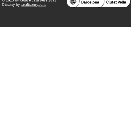
© 2023 by Centre Sant Pere 1892
Disseny by
sacdisseny.com