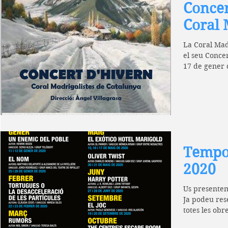
Concer
Coral 
La Coral Mad
el seu Conce
17 de gener d
Àngel...
Tempor
2020
Us presentem
Ja podeu res
totes les obr
representara