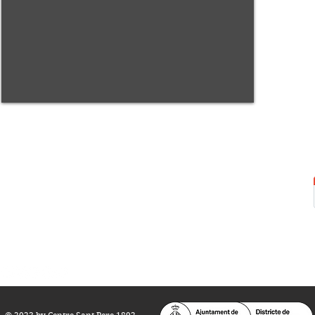
Centre Sant Pere 1892
Carrer del Rec, 21-23. 080
03 Barcelona
Tel.:
93 268 25 09
Horari d'obertura:
Totes les tardes de dilluns a dissabte (17 a 21
h.)
M
atins de dilluns, dimecres i divendres (
10 a 14 h.)
Teatre i Auditori: Carrer S
ant Pere més
Alt, 25.
info@centresantpere.com