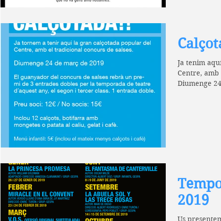
Calçot
Ja tenim aqu
Centre, amb e
Diumenge 24 
les...
Tempor
2019
Us presentem