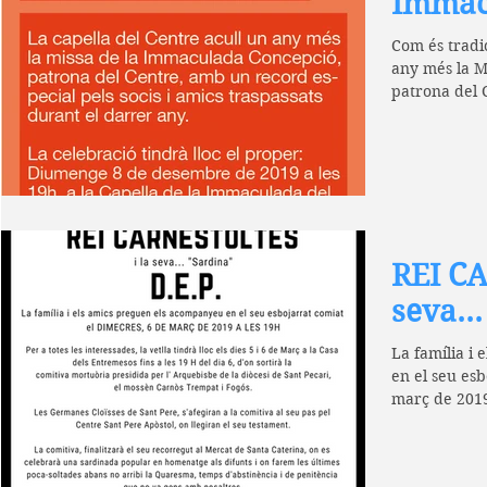
Immac
Com és tradic
any més la M
REI C
seva..
La família i
en el seu es
març de 2019 