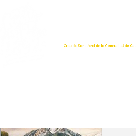
Centre Sant Pere 1
Creu de Sant Jordi de la Generalitat de Ca
L'espai sociocultural de trobada per als ve
un munt d'activitats i de persones t'esper
Inici
El Centre
Espais
Ge