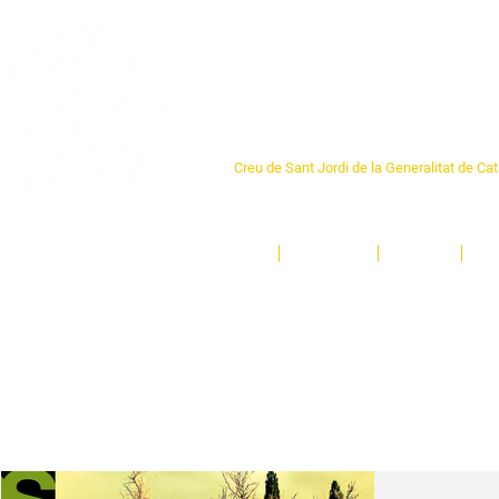
Centre Sant Pere 1
Creu de Sant Jordi de la Generalitat de Ca
L'espai sociocultural de trobada per als ve
un munt d'activitats i de persones t'esper
Inici
El Centre
Espais
Ge