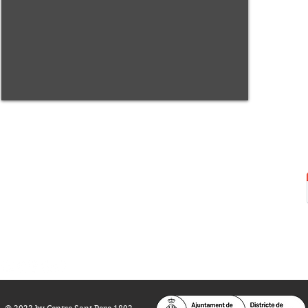
Centre Sant Pere 1892
Carrer del Rec, 21-23. 080
03 Barcelona
Tel.:
93 268 25 09
Horari d'obertura:
Totes les tardes de dilluns a dissabte (17 a 21
h.)
M
atins de dilluns, dimecres i divendres (
10 a 14 h.)
Teatre i Auditori: Carrer S
ant Pere més
Alt, 25.
info@centresantpere.com