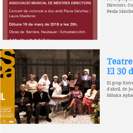
Directors. Concert de violon
Paula Sánche
de...
Teatre
El 30 d
El grup Entre
d'abril, de J
Mónica Aybar
es...