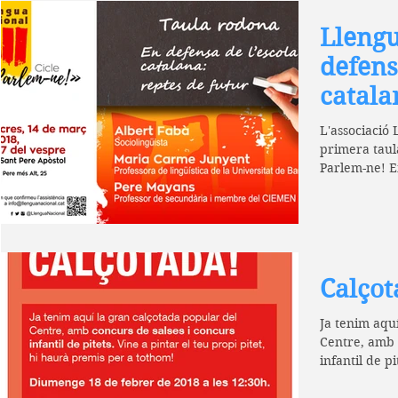
Llengu
defens
catala
L'associació 
primera taul
Parlem-ne! En
reptes de...
Calçot
Ja tenim aqu
Centre, amb 
infantil de pi
pitet,...