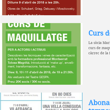
Curs d
La sòcia Mar
curs de maqui
càrrec de la
Montserrat...
Abona