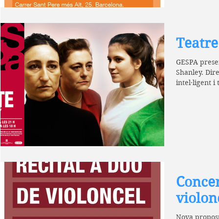
Teatre
GESPA presen
Shanley. Dire
intel·ligent 
de...
Concer
violon
Nova propost