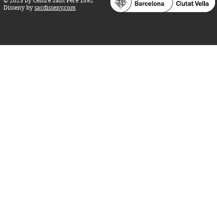
© 2023 by Centre Sant Pere 1892
Disseny by
sacdisseny.com