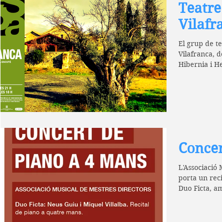
Teatre 
Vilafr
El grup de te
Vilafranca, d
Hibernia i H
Concer
L'Associació 
porta un reci
Duo Ficta, am