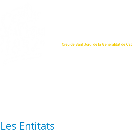
Centre Sant Pere 1
Creu de Sant Jordi de la Generalitat de Ca
L'espai sociocultural de trobada per als ve
un munt d'activitats i de persones t'esper
Inici
El Centre
Espais
Ge
Les Entitats