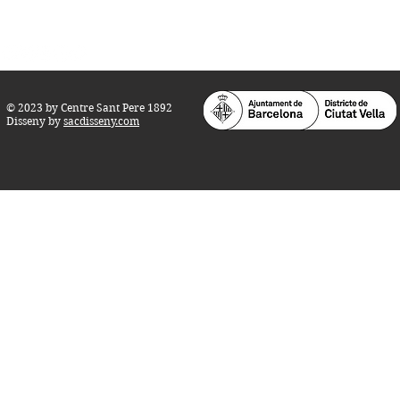
info@centresantpere.com
© 2023 by Centre Sant Pere 1892
Disseny by
sacdisseny.com