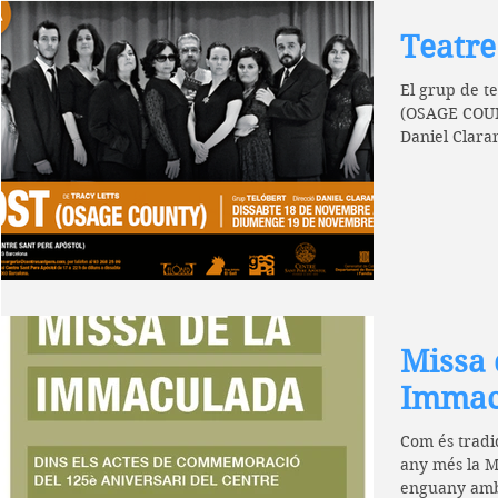
Teatre
El grup de t
(OSAGE COUNT
Daniel Clar
A LES...
Missa 
Immac
Com és tradic
any més la M
enguany amb