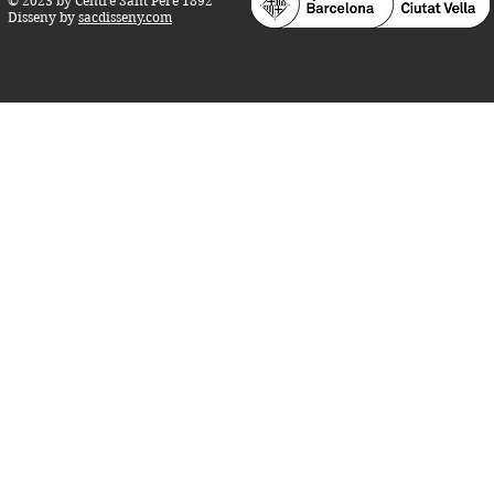
© 2023 by Centre Sant Pere 1892
Disseny by
sacdisseny.com