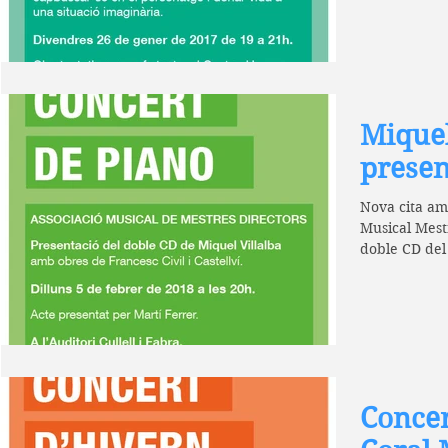
Miquel
presen
Nova cita amb
Musical Mest
doble CD del
obres de...
Concer