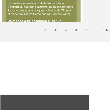
commemoraci
2
3
4
5
6