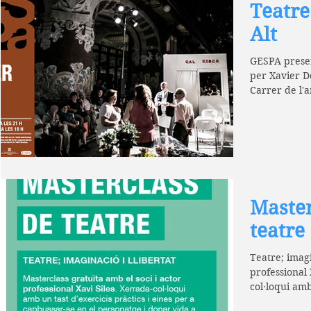
Teatre
Alt
GESPA present
per Xavier Do
Carrer de l'a
Master
teatre
Teatre; imaginació 
professional 
col·loqui amb 