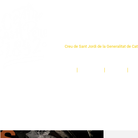
Centre Sant Pere 1
Creu de Sant Jordi de la Generalitat de Ca
L'espai sociocultural de trobada per als ve
un munt d'activitats i de persones t'esper
Inici
El Centre
Espais
Ge