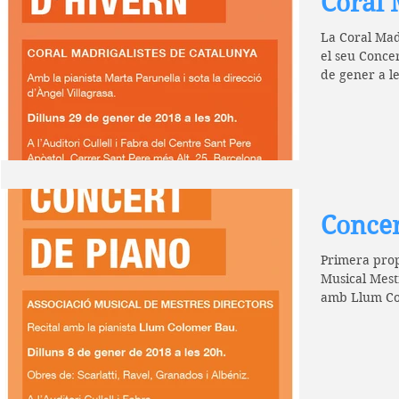
Coral 
La Coral Mad
el seu Concer
de gener a le
Concer
Primera propo
Musical Mest
amb Llum Col
2018 a...