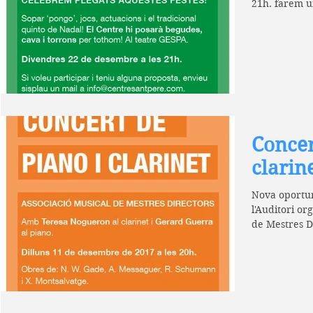
21h. farem un
és a...
Concer
clarin
Nova oportun
l'Auditori or
de Mestres Di