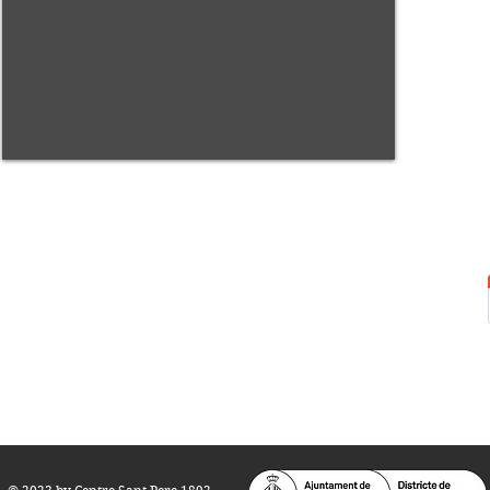
Centre Sant Pere 1892
Carrer del Rec, 21-23. 080
03 Barcelona
Tel.:
93 268 25 09
Horari d'obertura:
Totes les tardes de dilluns a dissabte (17 a 21
h.)
M
atins de dilluns, dimecres i divendres (
10 a 14 h.)
Teatre i Auditori: Carrer S
ant Pere més
Alt, 25.
info@centresantpere.com