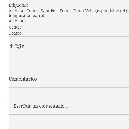
Etiquetas:
Activitats
Centre Sant Pere
Teatre
Ciutat Vella
gespa
telobert
el g
temporada teatral
Activitats
Centre
Teatre
Comentarios
Escribir un comentario...