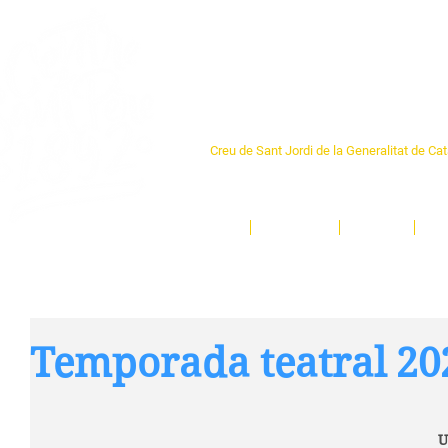
Centre Sant Pere 1
Creu de Sant Jordi de la Generalitat de Ca
L'espai sociocultural de trobada per als ve
un munt d'activitats i de persones t'esper
Inici
El Centre
Espais
Ge
Temporada teatral 20
U