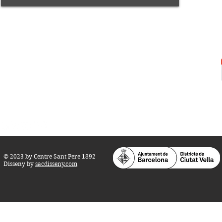
Centre Sant Pere 1892
Carrer del Rec, 21-23. 080
03 Barcelona
Tel.:
93 268 25 09
Horari d'obertura:
Totes les tardes de dilluns a dissabte (17 a 21
h.)
M
atins de dilluns, dimecres i divendres (
10 a 14 h.)
Teatre i Auditori: Carrer S
ant Pere més
Alt, 25.
info@centresantpere.com
© 2023 by Centre Sant Pere 1892
Disseny by
sacdisseny.com