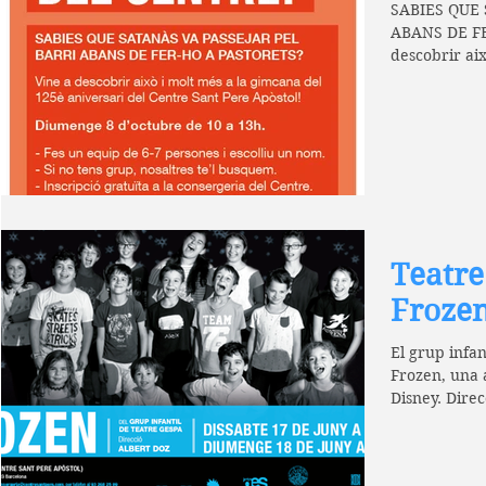
SABIES QUE S
ABANS DE FE
descobrir aix
125è aniversa
Teatre
Froze
El grup infan
Frozen, una a
Disney. Dire
DE...