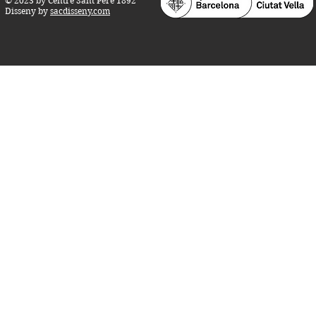
© 2023 by Centre Sant Pere 1892
Disseny by
sacdisseny.com