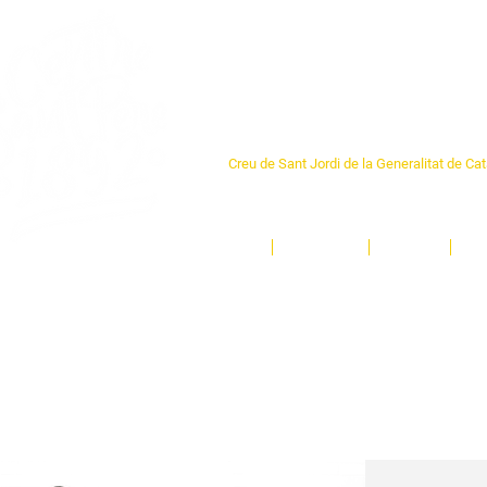
Centre Sant Pere 1
Creu de Sant Jordi de la Generalitat de Ca
L'espai sociocultural de trobada per als ve
un munt d'activitats i de persones t'esper
Inici
El Centre
Espais
Ge