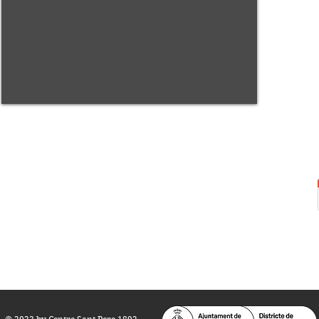
Centre Sant Pere 1892
Carrer del Rec, 21-23. 080
03 Barcelona
Tel.:
93 268 25 09
Horari d'obertura:
Totes les tardes de dilluns a dissabte (17 a 21
h.)
M
atins de dilluns, dimecres i divendres (
10 a 14 h.)
Teatre i Auditori: Carrer S
ant Pere més
Alt, 25.
info@centresantpere.com