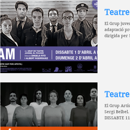
Teatre
El Grup juven
adaptació pr
dirigida per 
Àngels...
Teatre 
El Grup Artís
Sergi Belbel
DISSABTE 11
DIUMENGE 12