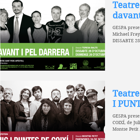
Teatre
davant
GESPA presen
Michael Fray
DISSABTE 28
DIUMENGE 29
Teatr
I PUN
GESPA prese
COIXÍ, de Juli
Montse Peti
HORARI DE F