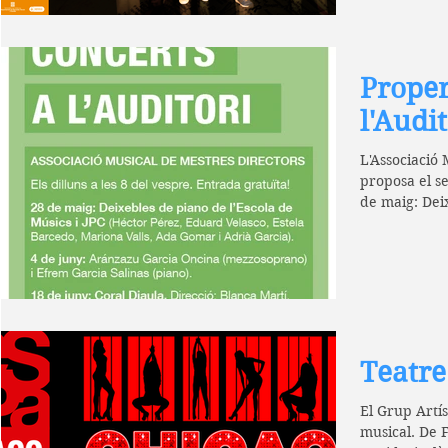
Proper
l'Audit
L'Associació 
proposa el se
de maig: Deix
Teatre
El Grup Artís
musical. De F