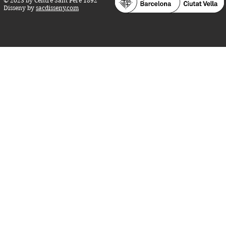
© 2023 by Centre Sant Pere 1892
Disseny by
sacdisseny.com