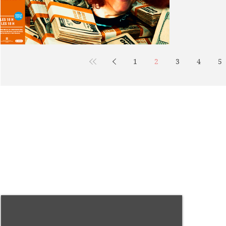
poble...
1
2
3
4
5