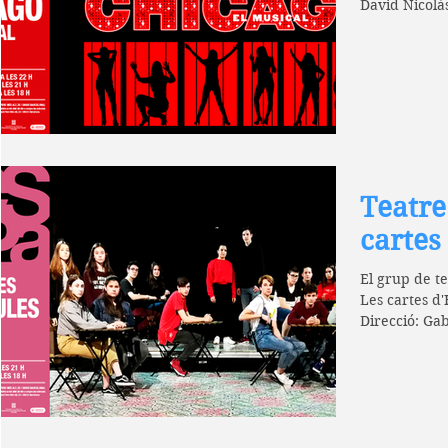
Teatr
cartes
El grup de t
Les cartes d'
Direcció: Ga