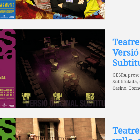
Teatre
Versió
Subtit
GESPA present
Subtitulada, 
Casino. Torn
teatral que...
Teatre