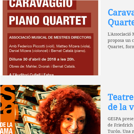
Carava
Quart
L'Associació 
proposa un c
Quartet, forma
Teatre
de la 
GESPA present
de Friedrich
Turón. Una m