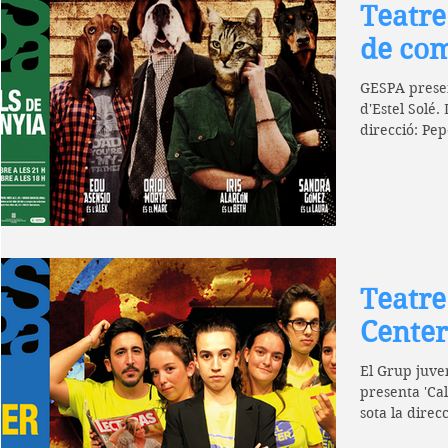
Teatre
de co
GESPA presen
d'Estel Solé.
direcció: Pep
Teatre
Center
El Grup juven
presenta 'Cal
sota la direc