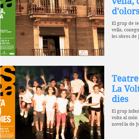
vella,
d'olor
El grup de te
vella, conegu
les obres de 
Teatre
La Vol
dies
El grup infan
volta al món 
novel·la de J