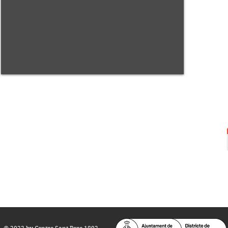
Centre Sant Pere 1892
Carrer del Rec, 21-23. 080
03 Barcelona
Tel.:
93 268 25 09
Horari d'obertura:
Totes les tardes de dilluns a dissabte (17 a 21
h.)
M
atins de dilluns, dimecres i divendres (
10 a 14 h.)
Teatre i Auditori: Carrer S
ant Pere més
Alt, 25.
info@centresantpere.com