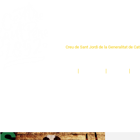
Centre Sant Pere 1
Creu de Sant Jordi de la Generalitat de Ca
L'espai sociocultural de trobada per als ve
un munt d'activitats i de persones t'esper
Inici
El Centre
Espais
Ge