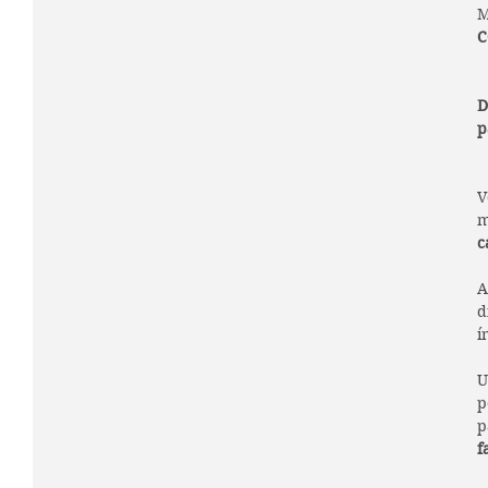
M
C
D
p
V
m
c
A
d
í
U
p
p
f