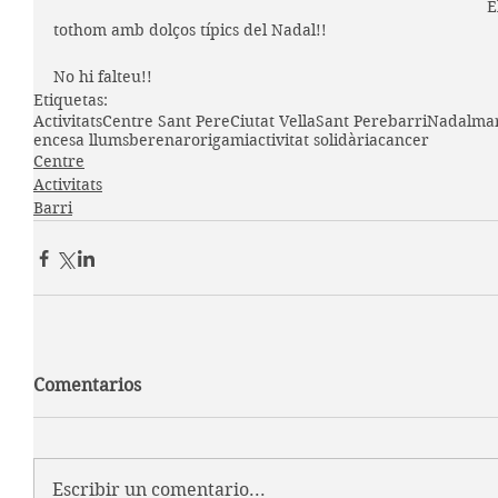
E
tothom amb dolços típics del Nadal!!
No hi falteu!!
Etiquetas:
Activitats
Centre Sant Pere
Ciutat Vella
Sant Pere
barri
Nadal
mar
encesa llums
berenar
origami
activitat solidària
cancer
Centre
Activitats
Barri
Comentarios
Escribir un comentario...