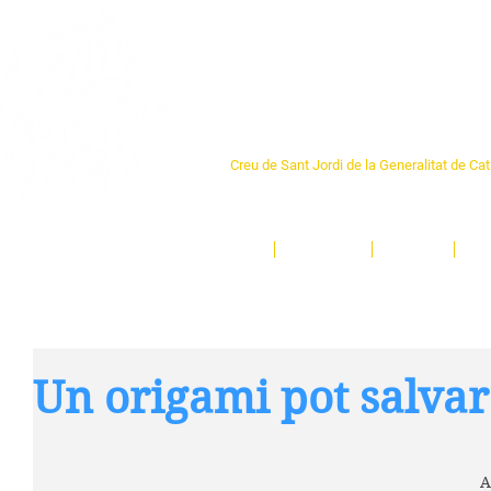
Centre Sant Pere 1
Creu de Sant Jordi de la Generalitat de Ca
L'espai sociocultural de trobada per als ve
un munt d'activitats i de persones t'esper
Inici
El Centre
Espais
Ge
Un origami pot salvar
A