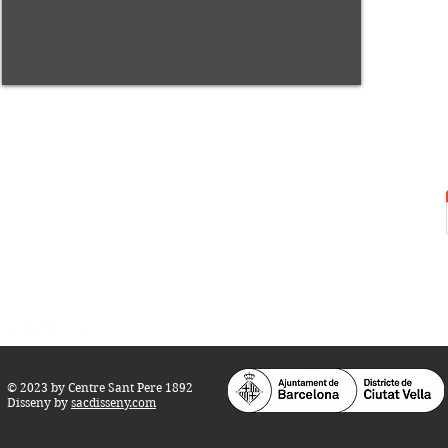
Centre Sant Pere 1892
Carrer del Rec, 21-23. 080
03 Barcelona
Tel.:
93 268 25 09
Horari d'obertura:
Totes les tardes de dilluns a dissabte (17 a 21
h.)
M
atins de dilluns, dimecres i divendres (
10 a 14 h.)
Teatre i Auditori: Carrer S
ant Pere més
Alt, 25.
info@centresantpere.com
© 2023 by Centre Sant Pere 1892
Disseny by
sacdisseny.com