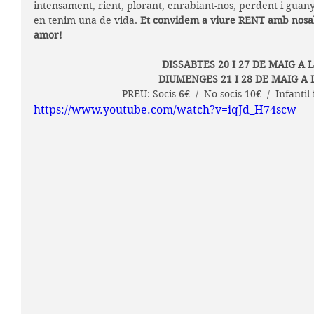
intensament, rient, plorant, enrabiant-nos, perdent i guan
en tenim una de vida. 
Et convidem a viure RENT amb nosalt
amor!
DISSABTES 20 I 27 DE MAIG A L
DIUMENGES 21 I 28 DE MAIG A 
PREU: Socis 6€  /  No socis 10€  /  Infantil
https://www.youtube.com/watch?v=iqJd_H74scw