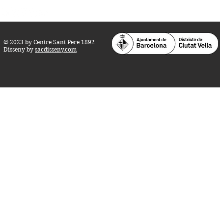
© 2023 by Centre Sant Pere 1892
Disseny by
sacdisseny.com