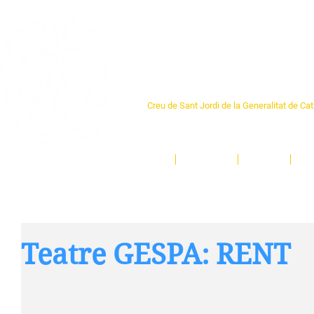
Centre Sant Pere 1
Creu de Sant Jordi de la Generalitat de Ca
L'espai sociocultural de trobada per als ve
un munt d'activitats i de persones t'esper
Inici
El Centre
Espais
Ge
Teatre GESPA: RENT