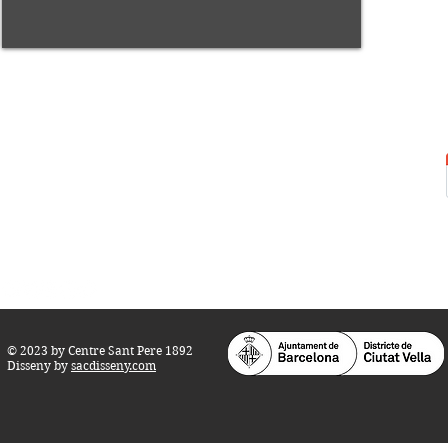
Centre Sant Pere 1892
Carrer del Rec, 21-23. 080
03 Barcelona
Tel.:
93 268 25 09
Horari d'obertura:
Totes les tardes de dilluns a dissabte (17 a 21
h.)
M
atins de dilluns, dimecres i divendres (
10 a 14 h.)
Teatre i Auditori: Carrer S
ant Pere més
Alt, 25.
info@centresantpere.com
© 2023 by Centre Sant Pere 1892
Disseny by
sacdisseny.com