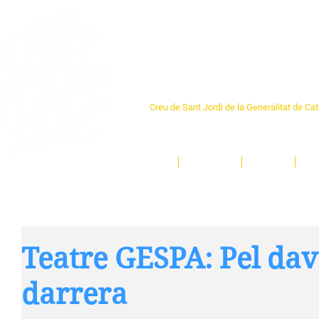
Centre Sant Pere 1
Creu de Sant Jordi de la Generalitat de Ca
L'espai sociocultural de trobada per als ve
un munt d'activitats i de persones t'esper
Inici
El Centre
Espais
Ge
Teatre GESPA: Pel dava
darrera