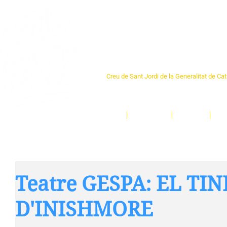
Centre Sant Pere 1
Creu de Sant Jordi de la Generalitat de Ca
L'espai sociocultural de trobada per als ve
un munt d'activitats i de persones t'esper
Inici
El Centre
Espais
Ge
Teatre GESPA: EL TI
D'INISHMORE