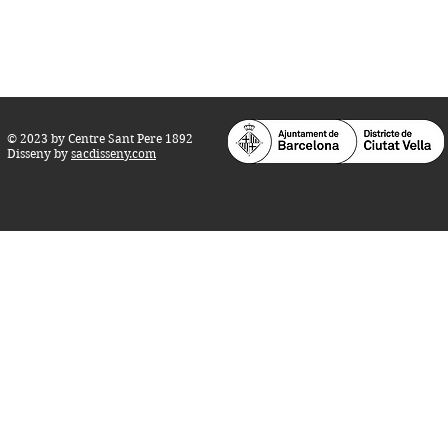
Teatre i Auditori: Carrer S
ant Pere més
Alt, 25.
info@centresantpere.com
© 2023 by Centre Sant Pere 1892
Disseny by
sacdisseny.com