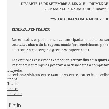
DISSABTE 16 DE SETEMBRE A LES 21H. i DIUMENGE 
PREU: Socis 6€  /  No socis 10€  /  Infantil
**NO RECOMANADA A MENORS DE 
RESERVA D'ENTRADES:
Les entrades es poden reservar anticipadament a la conser
setmanes abans de la representació
 (presencialment, per t
electrònic a consergeria@centresantpere.com)
Les entrades reservades es podran 
retirar fins a un quart 
Passat aquest temps es posaran a la venda fins a completar 
Etiquetas:
Barcelona
Activitats
Centre Sant Pere
Centre
Teatre
Ciutat Vella
tinent
Teatre
Centre
Activitats