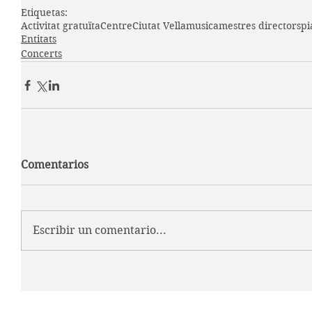
Etiquetas:
Activitat gratuïta
Centre
Ciutat Vella
musica
mestres directors
pi
Entitats
Concerts
Comentarios
Escribir un comentario...