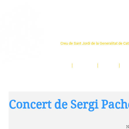
Centre Sant Pere 1
Creu de Sant Jordi de la Generalitat de Ca
L'espai sociocultural de trobada per als ve
un munt d'activitats i de persones t'esper
Inici
El Centre
Espais
Ge
Concert de Sergi Pach
N