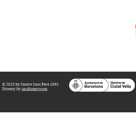
Centre Sant Pere 1892
Carrer del Rec, 21-23. 080
03 Barcelona
Tel.:
93 268 25 09
Horari d'obertura:
Totes les tardes de dilluns a dissabte (17 a 21
h.)
M
atins de dilluns, dimecres i divendres (
10 a 14 h.)
Teatre i Auditori: Carrer S
ant Pere més
Alt, 25.
info@centresantpere.com
© 2023 by Centre Sant Pere 1892
Disseny by
sacdisseny.com