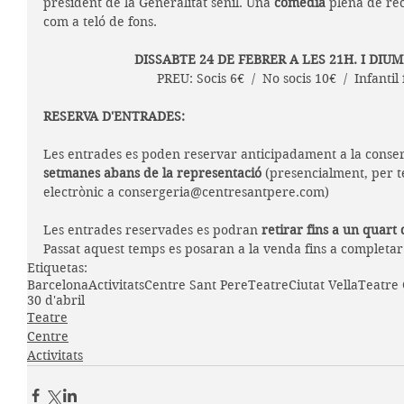
president de la Generalitat senil. Una 
comèdia 
plena de rec
com a teló de fons.
 DISSABTE 24 DE FEBRER A LES 21H. I DIU
PREU: Socis 6€  /  No socis 10€  /  Infantil
RESERVA D'ENTRADES:
Les entrades es poden reservar anticipadament a la conser
setmanes abans de la representació
 (presencialment, per t
electrònic a consergeria@centresantpere.com)
Les entrades reservades es podran 
retirar fins a un quart 
Passat aquest temps es posaran a la venda fins a completar 
Etiquetas:
Barcelona
Activitats
Centre Sant Pere
Teatre
Ciutat Vella
Teatre
30 d'abril
Teatre
Centre
Activitats