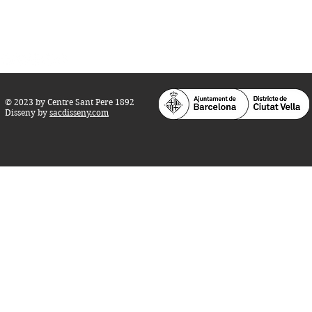
Teatre i Auditori: Carrer S
ant Pere més
Alt, 25.
info@centresantpere.com
© 2023 by Centre Sant Pere 1892
Disseny by
sacdisseny.com