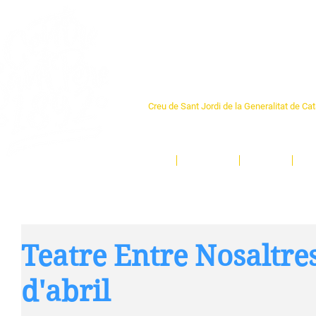
Centre Sant Pere 1
Creu de Sant Jordi de la Generalitat de Ca
L'espai sociocultural de trobada per als ve
un munt d'activitats i de persones t'esper
Inici
El Centre
Espais
Ge
Teatre Entre Nosaltres
d'abril