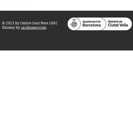
© 2023 by Centre Sant Pere 1892
Disseny by
sacdisseny.com