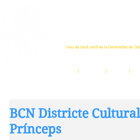
Centre Sant Pere 1
Creu de Sant Jordi de la Generalitat de Ca
L'espai sociocultural de trobada per als ve
un munt d'activitats i de persones t'esper
Inici
El Centre
Espais
Ge
BCN Districte Cultural 
Prínceps