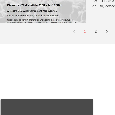
BARCELONA D
de Till, conc
En Till...
1
2