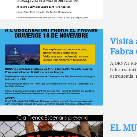
Visita 
Fabra 
AJORNAT FINS 
l'observator
astronomia, 
de...
EL MU