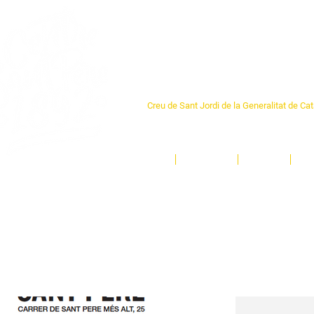
Centre Sant Pere 1
Creu de Sant Jordi de la Generalitat de Ca
L'espai sociocultural de trobada per als ve
un munt d'activitats i de persones t'esper
Inici
El Centre
Espais
Ge