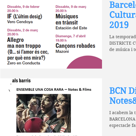
Barcel
Cultur
2019
La temporad
DISTRICTE C
de música i t
les...
BCN Di
Notes
I acabem la 
BARCELONA 
espectacle f
cosa rara....