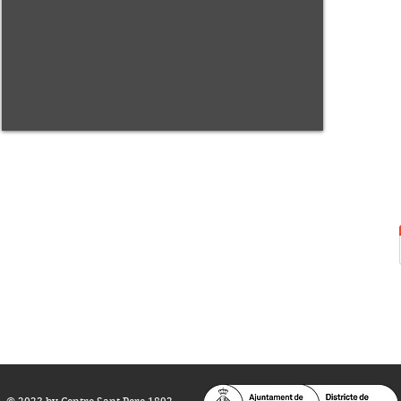
Centre Sant Pere 1892
Carrer del Rec, 21-23. 080
03 Barcelona
Tel.:
93 268 25 09
Horari d'obertura:
Totes les tardes de dilluns a dissabte (17 a 21
h.)
M
atins de dilluns, dimecres i divendres (
10 a 14 h.)
Teatre i Auditori: Carrer S
ant Pere més
Alt, 25.
info@centresantpere.com