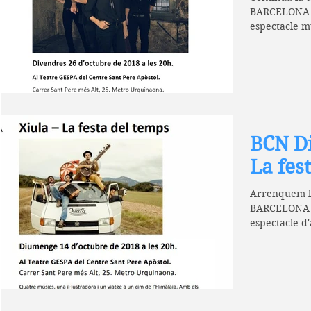
BARCELONA 
espectacle m
Blues. Heart.
BCN Di
La fes
Arrenquem l
BARCELONA 
espectacle d
grup Xiula. L