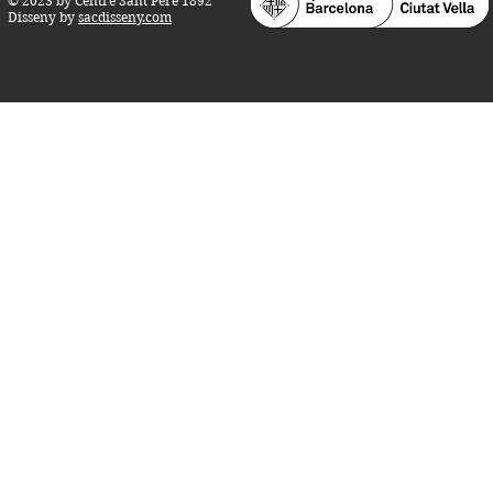
© 2023 by Centre Sant Pere 1892
Disseny by
sacdisseny.com