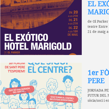
EL EX
MARI
de Ol Parker
teatre Entre 
21 de maig a
les...
1er F
PERE
JORNADA PER 
FUTUR DEL NOSTRE CENTRE Benvolguda
sòcia/soci i 
Centre, ens p