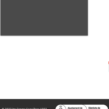
Centre Sant Pere 1892
Carrer del Rec, 21-23. 080
03 Barcelona
Tel.:
93 268 25 09
Horari d'obertura:
Totes les tardes de dilluns a dissabte (17 a 21
h.)
M
atins de dilluns, dimecres i divendres (
10 a 14 h.)
Teatre i Auditori: Carrer S
ant Pere més
Alt, 25.
info@centresantpere.com