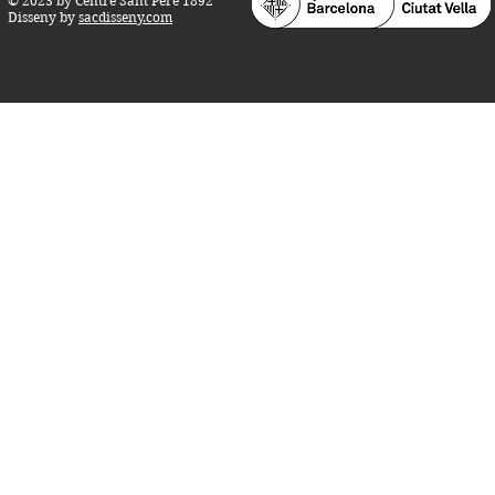
© 2023 by Centre Sant Pere 1892
Disseny by
sacdisseny.com