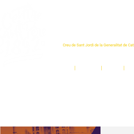
Centre Sant Pere 1
Creu de Sant Jordi de la Generalitat de Ca
L'espai sociocultural de trobada per als ve
un munt d'activitats i de persones t'esper
Inici
El Centre
Espais
Ge