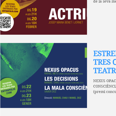
de la seva me
ESTRE
TRES 
TEATR
NEXUS OPACU
CONSCIÈNCIA
(premi concu
Manuel chao.