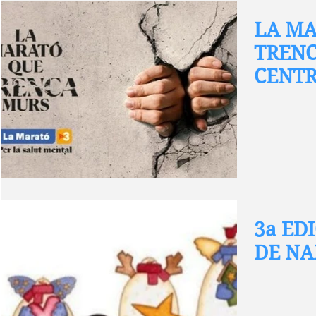
LA M
TRENC
CENTR
3a ED
DE NA