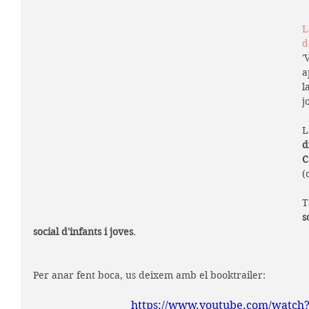
L
d
'
a
l
j
L
d
C
(
T
s
social d'infants i joves
.
Per anar fent boca, us deixem amb el booktrailer:
https://www.youtube.com/watch