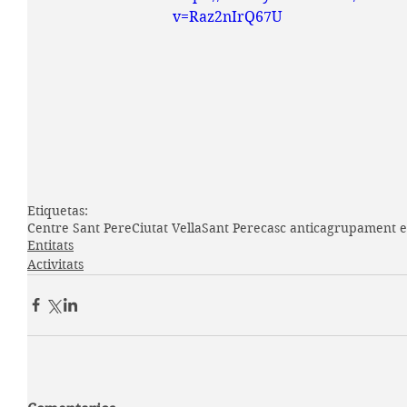
v=Raz2nIrQ67U
Etiquetas:
Centre Sant Pere
Ciutat Vella
Sant Pere
casc antic
agrupament e
Entitats
Activitats