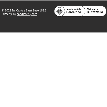
© 2023 by Centre Sant Pere 1892
Disseny by
sacdisseny.com