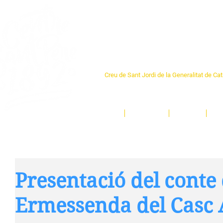
Centre Sant Pere 1
Creu de Sant Jordi de la Generalitat de Ca
L'espai sociocultural de trobada per als ve
un munt d'activitats i de persones t'esper
Inici
El Centre
Espais
Ge
Presentació del conte 
Ermessenda del Casc 