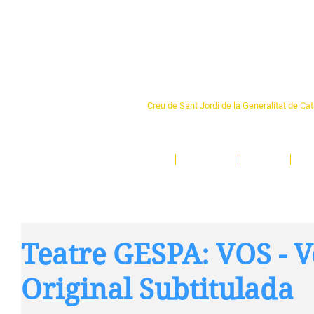
Centre Sant Pere 1
Creu de Sant Jordi de la Generalitat de Ca
L'espai sociocultural de trobada per als ve
un munt d'activitats i de persones t'esper
Inici
El Centre
Espais
Ge
Teatre GESPA: VOS - V
Original Subtitulada