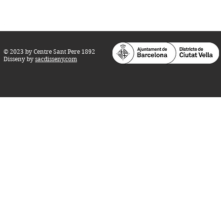
© 2023 by Centre Sant Pere 1892
Disseny by
sacdisseny.com