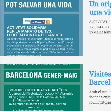
Un ori
una vi
ACTIVITAT 
TV3: LLUITE
15 de desemb
Veniu a fer u
Visite
Barce
Amb el nou a
sortides cult
soci i histor
Activitat...