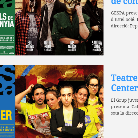
de co
GESPA presen
d'Estel Solé.
direcció: Pep
Teatre
Center
El Grup juven
presenta 'Cal
sota la direc