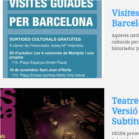
Visite
Barce
Aquesta tardo
culturals per
historiador J
Teatre
Versió
Subtit
GESPA present