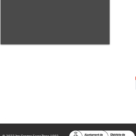
Centre Sant Pere 1892
Carrer del Rec, 21-23. 080
03 Barcelona
Tel.:
93 268 25 09
Horari d'obertura:
Totes les tardes de dilluns a dissabte (17 a 21
h.)
M
atins de dilluns, dimecres i divendres (
10 a 14 h.)
Teatre i Auditori: Carrer S
ant Pere més
Alt, 25.
info@centresantpere.com