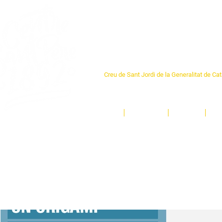
Centre Sant Pere 1
Creu de Sant Jordi de la Generalitat de Ca
L'espai sociocultural de trobada per als ve
un munt d'activitats i de persones t'esper
Inici
El Centre
Espais
Ge