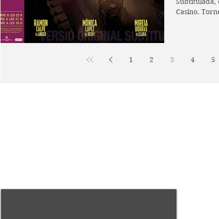
Subtitulada, 
Casino. Torn
teatral que...
1
2
3
4
5