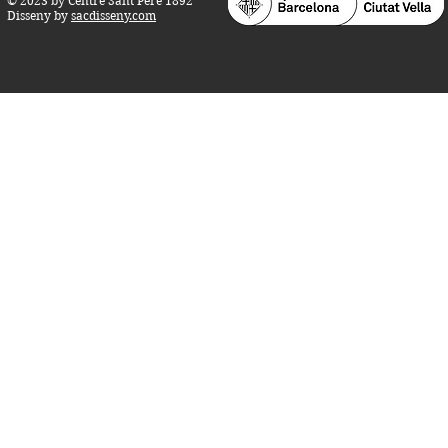
© 2023 by Centre Sant Pere 1892
Disseny by
sacdisseny.com