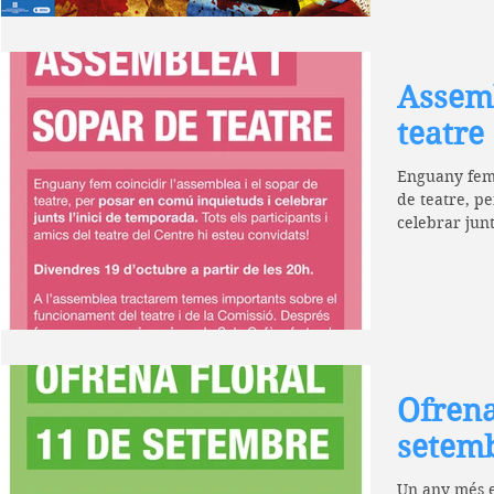
Assemb
teatre
Enguany fem 
de teatre, p
celebrar junt
Ofrena
setem
Un any més e