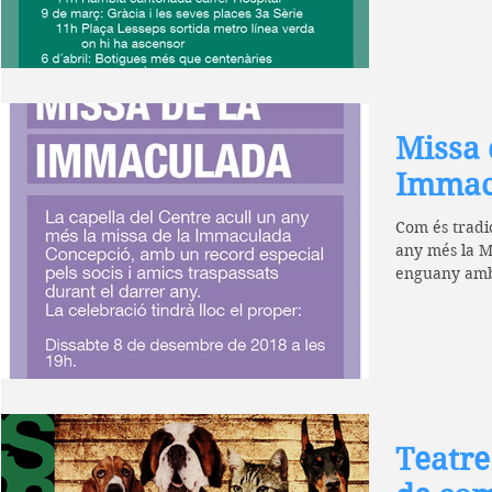
Missa 
Immac
Com és tradic
any més la M
enguany amb u
Teatre