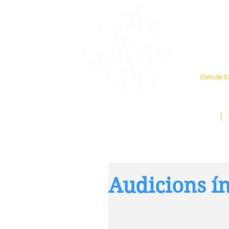
Cent
Creu de Sa
L'espai so
un munt d
Inici
Audicions ín