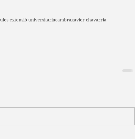
ules extensió universitaria
cambra
xavier chavarria