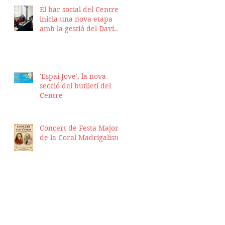
El bar social del Centre
inicia una nova etapa
amb la gestió del David
Nicolas i el Hassan
Munaim
'Espai Jove', la nova
secció del butlletí del
Centre
Concert de Festa Major
de la Coral Madrigalistes