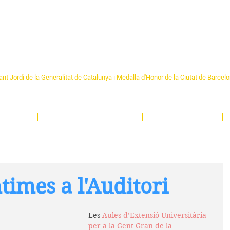
Formem part de la
Federació 
Catalunya
re Sant Pere 1892
nt Jordi de la Generalitat de Catalunya i Medalla d'Honor de la Ciutat de Barcel
ciocultural de trobada per als veïns i veïnes del barri de Sant Pere de Barcelona.
T
'activitats i de persones t'esperen en una casa amb més de 130 anys d'història.
A
El Centre
Espais
Gestions online
Entitats
Teatre
times a l'Auditori
Les 
Aules d’Extensió Universitària 
per a la Gent Gran de la 