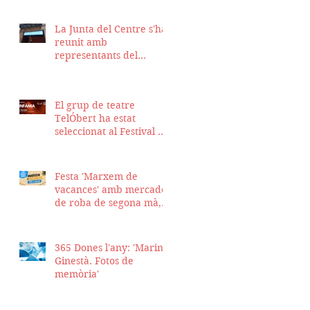
La Junta del Centre s'ha
reunit amb
representants del
Districte de Ciutat Vella
per fer seguiment del
projecte d'obra de la
El grup de teatre
nostra seu
TelÓbert ha estat
seleccionat al Festival de
la Tour en Scène 2026, a
Suïssa
Festa 'Marxem de
vacances' amb mercadet
de roba de segona mà,
sopar i talent show
365 Dones l'any: 'Marina
Ginestà. Fotos de
memòria'