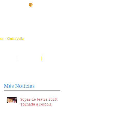
d'Ateneus de
ona · Ciutat Vella
eatre, sardanes, concerts, corals...
nima't i descobreix-nos!
Notícies
El Butlletí
Multimèdia
Més Notícies
Sopar de teatre 2026:
Tornada a l'escola!