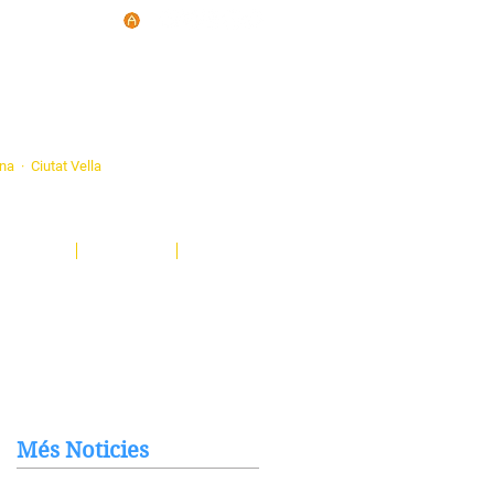
d'Ateneus de
ona · Ciutat Vella
eatre, sardanes, concerts, corals...
nima't i descobreix-nos!
Notícies
El Butlletí
Multimèdia
Més Noticies