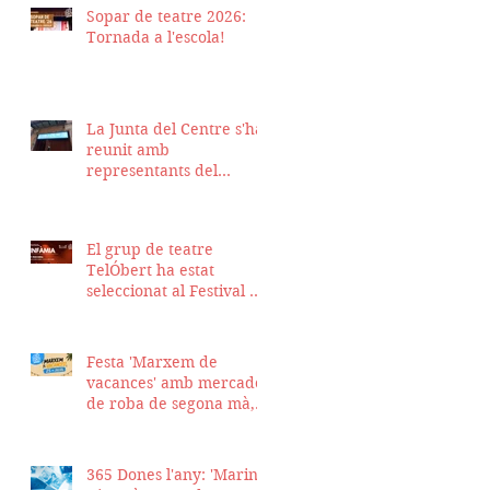
Sopar de teatre 2026:
Tornada a l'escola!
La Junta del Centre s'ha
reunit amb
representants del
Districte de Ciutat Vella
per fer seguiment del
projecte d'obra de la
El grup de teatre
nostra seu
TelÓbert ha estat
seleccionat al Festival de
la Tour en Scène 2026, a
Suïssa
Festa 'Marxem de
vacances' amb mercadet
de roba de segona mà,
sopar i talent show
365 Dones l'any: 'Marina