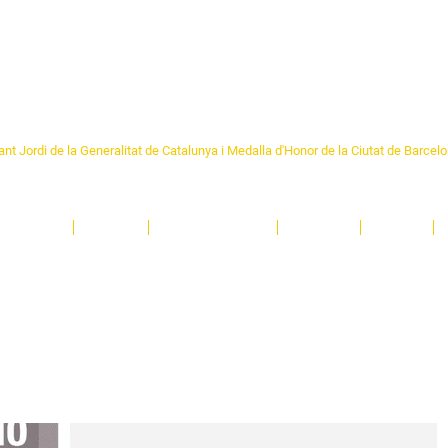
Formem part de la
Federació 
Catalunya
re Sant Pere 1892
nt Jordi de la Generalitat de Catalunya i Medalla d'Honor de la Ciutat de Barcel
ciocultural de trobada per als veïns i veïnes del barri de Sant Pere de Barcelona.
T
'activitats i de persones t'esperen en una casa amb més de 130 anys d'història.
A
El Centre
Espais
Gestions online
Entitats
Teatre