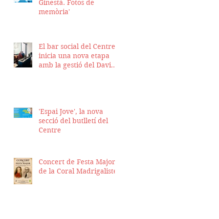
Ginestà. Fotos de
memòria'
El bar social del Centre
inicia una nova etapa
amb la gestió del David
Nicolas i el Hassan
Munaim
'Espai Jove', la nova
secció del butlletí del
Centre
Concert de Festa Major
de la Coral Madrigalistes