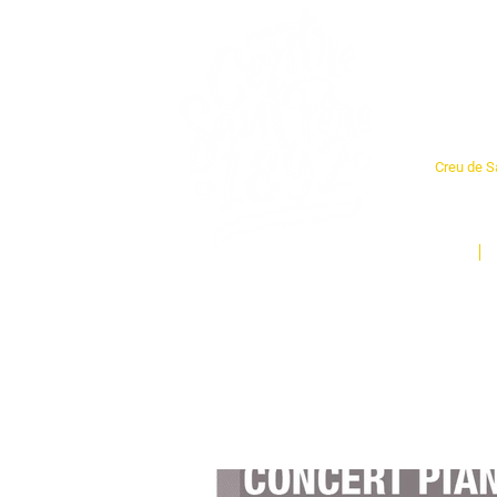
Cent
Creu de Sa
L'espai so
un munt d
Inici