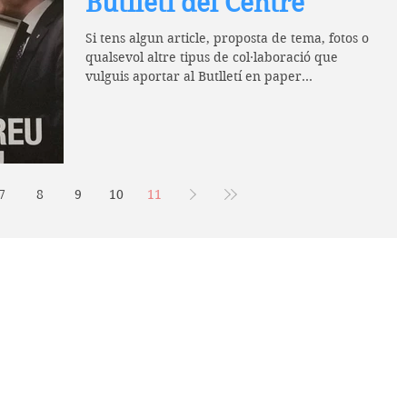
Butlletí del Centre
Si tens algun article, proposta de tema, fotos o
qualsevol altre tipus de col·laboració que
vulguis aportar al Butlletí en paper...
7
8
9
10
11