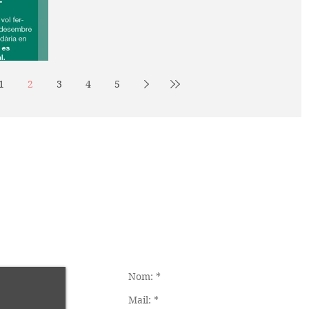
especial!...
1
2
3
4
5