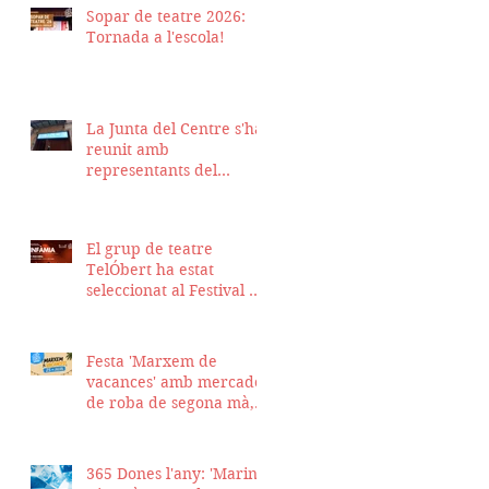
Sopar de teatre 2026:
Tornada a l'escola!
La Junta del Centre s'ha
reunit amb
representants del
Districte de Ciutat Vella
per fer seguiment del
projecte d'obra de la
El grup de teatre
nostra seu
TelÓbert ha estat
seleccionat al Festival de
la Tour en Scène 2026, a
Suïssa
Festa 'Marxem de
vacances' amb mercadet
de roba de segona mà,
sopar i talent show
365 Dones l'any: 'Marina