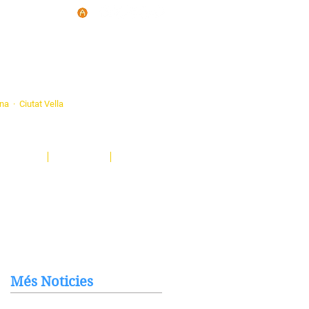
d'Ateneus de
ona · Ciutat Vella
eatre, sardanes, concerts, corals...
nima't i descobreix-nos!
Notícies
El Butlletí
Multimèdia
Més Noticies