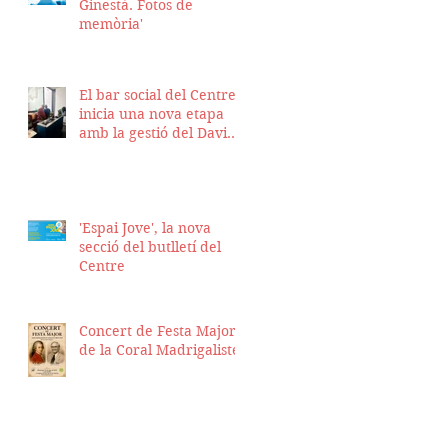
Ginestà. Fotos de
memòria'
El bar social del Centre
inicia una nova etapa
amb la gestió del David
Nicolas i el Hassan
Munaim
'Espai Jove', la nova
secció del butlletí del
Centre
Concert de Festa Major
de la Coral Madrigalistes