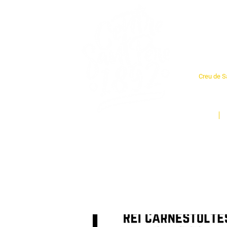
Cent
Creu de Sa
L'espai so
un munt d
Inici