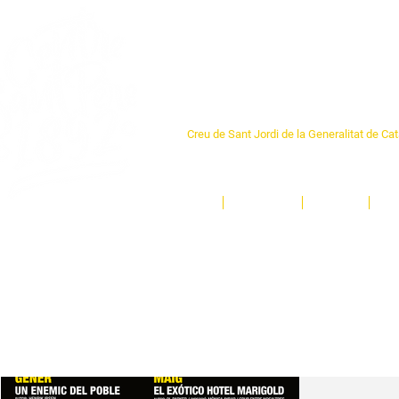
Centre Sant Pere 1
Creu de Sant Jordi de la Generalitat de Ca
L'espai sociocultural de trobada per als ve
un munt d'activitats i de persones t'esper
Inici
El Centre
Espais
Ge