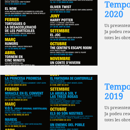
Tempor
2020
Us presentem
Ja podeu res
totes les obr
representara
Tempor
2019
Us presentem
Ja podeu res
totes les obr
representara