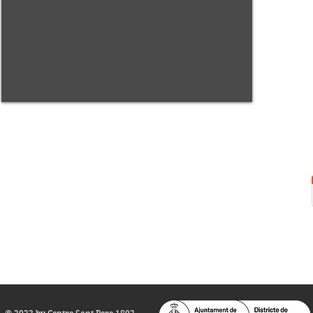
Centre Sant Pere 1892
Carrer del Rec, 21-23. 080
03 Barcelona
Tel.:
93 268 25 09
Horari d'obertura:
Totes les tardes de dilluns a dissabte (17 a 21
h.)
M
atins de dilluns, dimecres i divendres (
10 a 14 h.)
Teatre i Auditori: Carrer S
ant Pere més
Alt, 25.
info@centresantpere.com