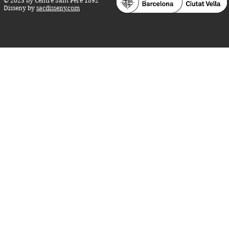
© 2023 by Centre Sant Pere 1892
Disseny by
sacdisseny.com