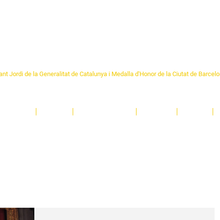
Formem part de la
Federació 
Catalunya
re Sant Pere 1892
nt Jordi de la Generalitat de Catalunya i Medalla d'Honor de la Ciutat de Barcel
ciocultural de trobada per als veïns i veïnes del barri de Sant Pere de Barcelona.
T
'activitats i de persones t'esperen en una casa amb més de 130 anys d'història.
A
El Centre
Espais
Gestions online
Entitats
Teatre