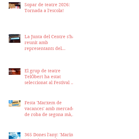
Sopar de teatre 2026:
Tornada a l'escola!
La Junta del Centre s'ha
reunit amb
representants del
Districte de Ciutat Vella
per fer seguiment del
projecte d'obra de la
El grup de teatre
nostra seu
TelÓbert ha estat
seleccionat al Festival de
la Tour en Scène 2026, a
Suïssa
Festa 'Marxem de
vacances' amb mercadet
de roba de segona mà,
sopar i talent show
365 Dones l'any: 'Marina