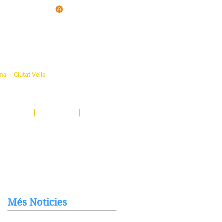
d'Ateneus de
ona · Ciutat Vella
eatre, sardanes, concerts, corals...
nima't i descobreix-nos!
Notícies
El Butlletí
Multimèdia
Més Noticies