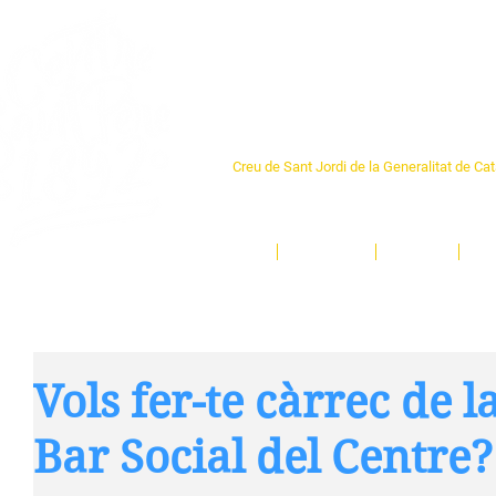
Centre Sant Pere 1
Creu de Sant Jordi de la Generalitat de Ca
L'espai sociocultural de trobada per als ve
un munt d'activitats i de persones t'esper
Inici
El Centre
Espais
Ge
Vols fer-te càrrec de l
Bar Social del Centre?