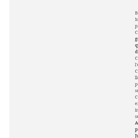
B
M
p
C
g
q
d
C
l
C
l
p
s
C
e
i
s
A
p
J