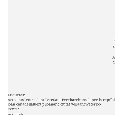
S
a
A
C
Etiquetas:
Activitats
Centre Sant Pere
Sant Pere
barri
consell per la repúbl
joan canadell
albert pijoan
anc ciutat vella
anc
waterloo
Centre
Activitats