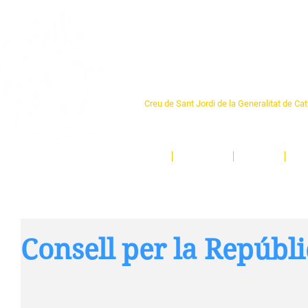
Centre Sant Pere 1
Creu de Sant Jordi de la Generalitat de Ca
L'espai sociocultural de trobada per als ve
un munt d'activitats i de persones t'esper
Inici
El Centre
Espais
Ge
Consell per la Repúbl