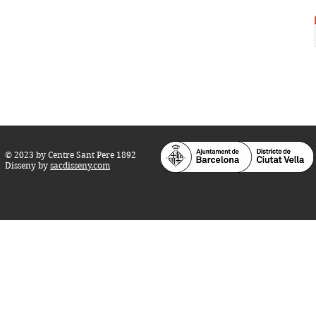
Tel.:
93 268 25 09
Horari d'obertura:
Totes les tardes de dilluns a dissabte (17 a 21
h.)
M
atins de dilluns, dimecres i divendres (
10 a 14 h.)
Teatre i Auditori: Carrer S
ant Pere més
Alt, 25.
info@centresantpere.com
© 2023 by Centre Sant Pere 1892
Disseny by
sacdisseny.com