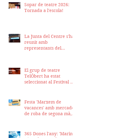
Sopar de teatre 2026:
Tornada a l'escola!
La Junta del Centre s'ha
reunit amb
representants del
Districte de Ciutat Vella
per fer seguiment del
projecte d'obra de la
El grup de teatre
nostra seu
TelÓbert ha estat
seleccionat al Festival de
la Tour en Scène 2026, a
Suïssa
Festa 'Marxem de
vacances' amb mercadet
de roba de segona mà,
sopar i talent show
365 Dones l'any: 'Marina