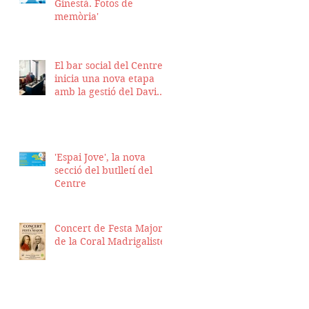
Ginestà. Fotos de
memòria'
El bar social del Centre
inicia una nova etapa
amb la gestió del David
Nicolas i el Hassan
Munaim
'Espai Jove', la nova
secció del butlletí del
Centre
Concert de Festa Major
de la Coral Madrigalistes