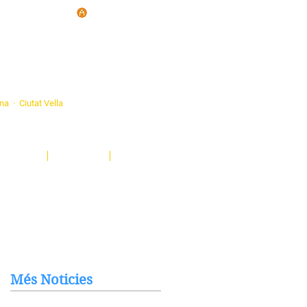
d'Ateneus de
ona · Ciutat Vella
eatre, sardanes, concerts, corals...
nima't i descobreix-nos!
Notícies
El Butlletí
Multimèdia
Més Noticies