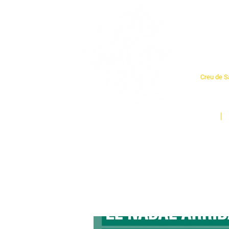
Cent
Creu de Sa
L'espai so
un munt d
Inici