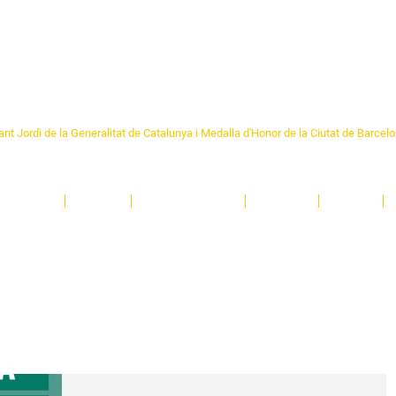
Formem part de la
Federació 
Catalunya
re Sant Pere 1892
nt Jordi de la Generalitat de Catalunya i Medalla d'Honor de la Ciutat de Barcel
ciocultural de trobada per als veïns i veïnes del barri de Sant Pere de Barcelona.
T
'activitats i de persones t'esperen en una casa amb més de 130 anys d'història.
A
El Centre
Espais
Gestions online
Entitats
Teatre