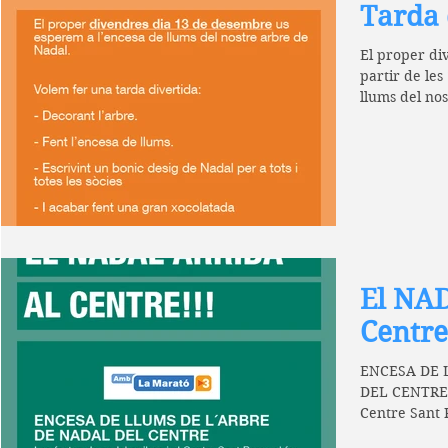
Tarda 
El proper di
partir de les
llums del no
una...
El NAD
Centre
ENCESA DE 
DEL CENTRE. 
Centre Sant 
especial!...