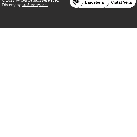
© 2023 by Centre Sant Pere 1892
Disseny by
sacdisseny.com