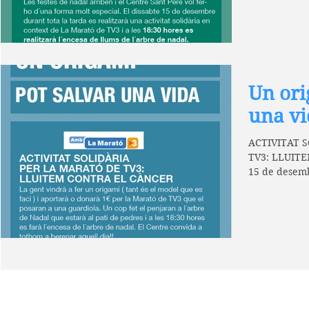
Un ori
una vi
ACTIVITAT 
TV3: LLUITE
15 de desemb
Veniu a fer u