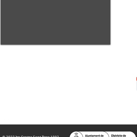
Centre Sant Pere 1892
Carrer del Rec, 21-23. 080
03 Barcelona
Tel.:
93 268 25 09
Horari d'obertura:
Totes les tardes de dilluns a dissabte (17 a 21
h.)
M
atins de dilluns, dimecres i divendres (
10 a 14 h.)
Teatre i Auditori: Carrer S
ant Pere més
Alt, 25.
info@centresantpere.com