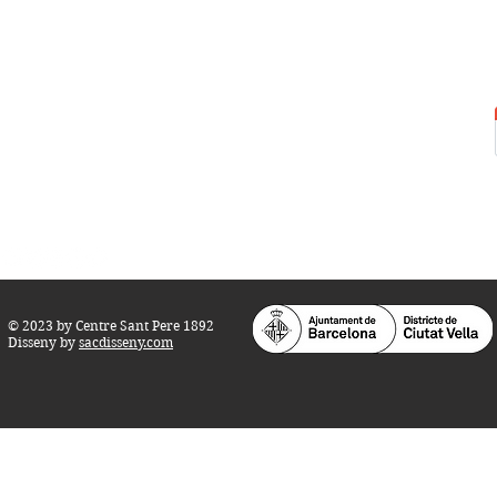
Centre Sant Pere 1892
Carrer del Rec, 21-23. 080
03 Barcelona
Tel.:
93 268 25 09
Horari d'obertura:
Totes les tardes de dilluns a dissabte (17 a 21
h.)
M
atins de dilluns, dimecres i divendres (
10 a 14 h.)
Teatre i Auditori: Carrer S
ant Pere més
Alt, 25.
info@centresantpere.com
© 2023 by Centre Sant Pere 1892
Disseny by
sacdisseny.com