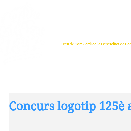
Centre Sant Pere 1
Creu de Sant Jordi de la Generalitat de Ca
L'espai sociocultural de trobada per als ve
un munt d'activitats i de persones t'esper
Inici
El Centre
Espais
Ge
Concurs logotip 125è 