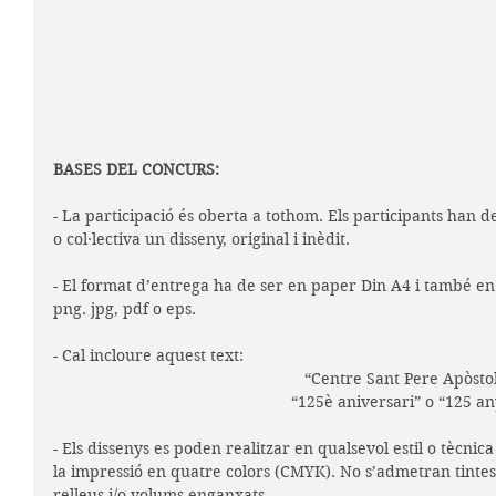
BASES DEL CONCURS:
- La participació és oberta a tothom. Els participants han d
o col·lectiva un disseny, original i inèdit.
- El format d’entrega ha de ser en paper Din A4 i també en 
png. jpg, pdf o eps.
- Cal incloure aquest text:
“Centre Sant Pere Apòsto
“125è aniversari” o “125 an
- Els dissenys es poden realitzar en qualsevol estil o tècnic
la impressió en quatre colors (CMYK). No s’admetran tintes m
relleus i/o volums enganxats.