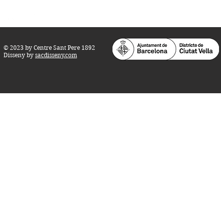
© 2023 by Centre Sant Pere 1892
Disseny by
sacdisseny.com