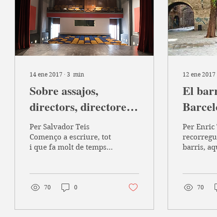
14 ene 2017
∙
3
min
12 ene 2017
Sobre assajos,
El bar
directors, directores,
Barcel
actrius i actors
Per Salvador Teis
Per Enric
Començo a escriure, tot
recorregu
i que fa molt de temps
barris, a
que ho volia fer, i no sé
parlarem 
si sabré comunicar bé
Aquest bar
el que vull comentar....
Districte d
70
0
70