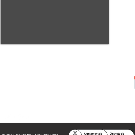
Centre Sant Pere 1892
Carrer del Rec, 21-23. 080
03 Barcelona
Tel.:
93 268 25 09
Horari d'obertura:
Totes les tardes de dilluns a dissabte (17 a 21
h.)
M
atins de dilluns, dimecres i divendres (
10 a 14 h.)
Teatre i Auditori: Carrer S
ant Pere més
Alt, 25.
info@centresantpere.com