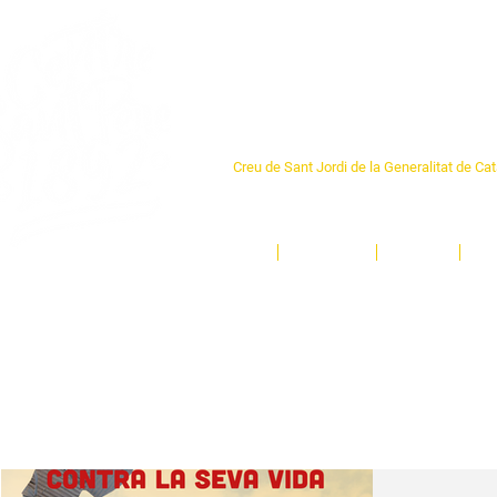
Centre Sant Pere 1
Creu de Sant Jordi de la Generalitat de Ca
L'espai sociocultural de trobada per als ve
un munt d'activitats i de persones t'esper
Inici
El Centre
Espais
Ge