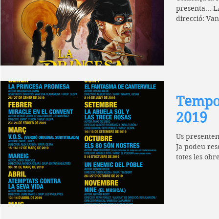
presenta...
direcció: Va
espases,...
Tempor
2019
Us presentem
Ja podeu res
totes les obr
representara