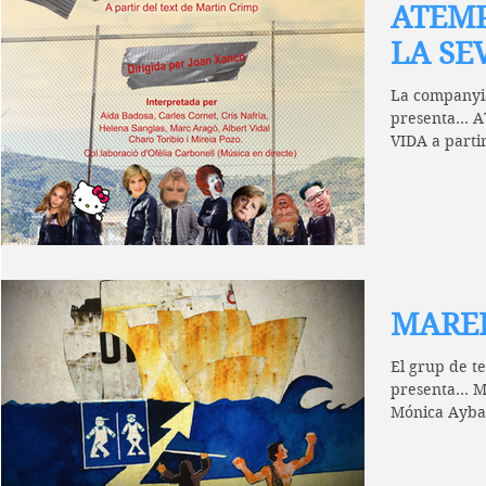
ATEMP
LA SE
La companyia
presenta...
VIDA a parti
Direcció: Joa
MARE
El grup de 
presenta... 
Mónica Aybar
en dos actes:.