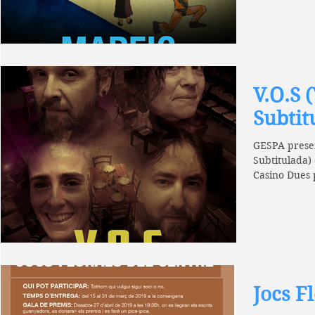
V.O.S 
Subtit
GESPA present
Subtitulada)
Casino Dues p
Jocs F