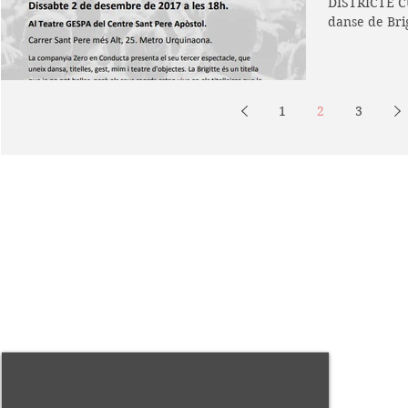
DISTRICTE C
danse de Bri
Conducta...
1
2
3