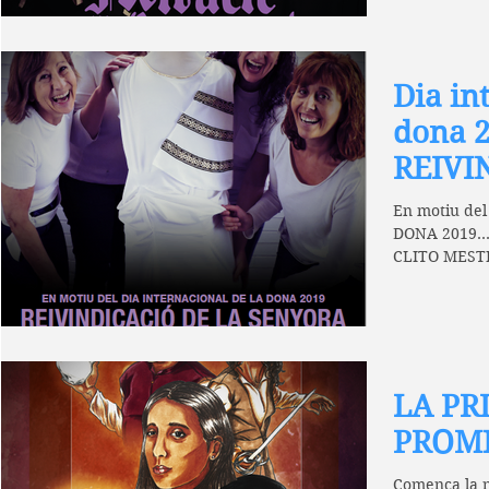
Dia in
dona 2
REIVI
SENYO
En motiu de
MEST
DONA 2019..
CLITO MESTRE
original de...
LA PR
PROM
Comença la 