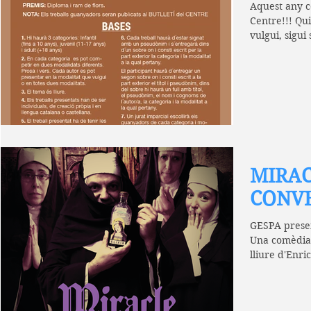
Aquest any c
Centre!!! Qu
vulgui, sigui
al 31 de...
MIRAC
CONV
GESPA prese
Una comèdia 
lliure d'Enri
convent de...