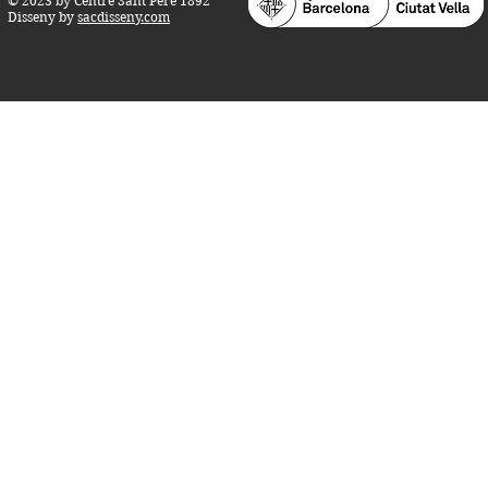
© 2023 by Centre Sant Pere 1892
Disseny by
sacdisseny.com