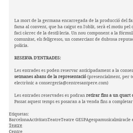
La mort de la germana encarregada de la producció del fa
fama al convent, que ha caigut en l'oblit, serà el motiu pel
faci càrrec de la destil·leria. Un nou component a la fórmu
comunitat, els feligresos, un comerciant de dubtosa reputació
policia.
RESERVA D'ENTRADES:
Les entrades es poden reservar anticipadament a la conser
setmanes abans de la representació
 (presencialment, per t
electrònic a consergeria@centresantpere.com)
Les entrades reservades es podran 
retirar fins a un quart 
Passat aquest temps es posaran a la venda fins a completar 
Etiquetas:
Barcelona
Activitats
Teatre
Teatre GESPA
gespa
musical
miracle 
Teatre
Centre