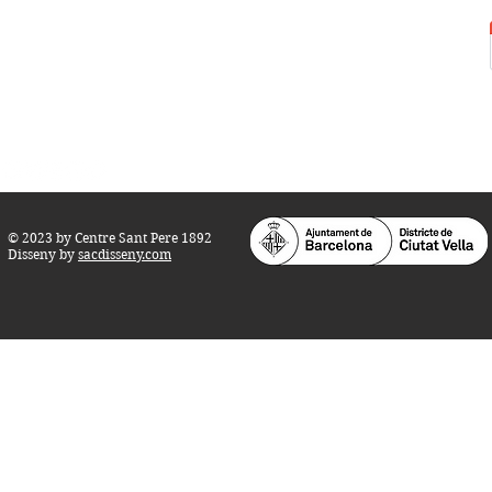
Tel.:
93 268 25 09
Horari d'obertura:
Totes les tardes de dilluns a dissabte (17 a 21
h.)
M
atins de dilluns, dimecres i divendres (
10 a 14 h.)
Teatre i Auditori: Carrer S
ant Pere més
Alt, 25.
info@centresantpere.com
© 2023 by Centre Sant Pere 1892
Disseny by
sacdisseny.com