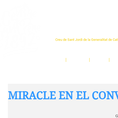
Centre Sant Pere 1
Creu de Sant Jordi de la Generalitat de Ca
L'espai sociocultural de trobada per als ve
un munt d'activitats i de persones t'esper
Inici
El Centre
Espais
Ge
MIRACLE EN EL CON
G