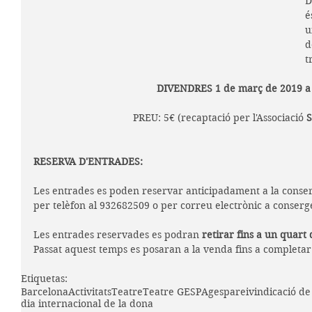
D
é
u
d
t
DIVENDRES 1 de març de 2019 a l
PREU: 5€ (recaptació per l'Associació 
S
RESERVA D'ENTRADES:
Les entrades es poden reservar anticipadament a la conser
per telèfon al 932682509 o per correu electrònic a conse
Les entrades reservades es podran 
retirar fins a un quart 
Passat aquest temps es posaran a la venda fins a completar 
Etiquetas:
Barcelona
Activitats
Teatre
Teatre GESPA
gespa
reivindicació de
dia internacional de la dona