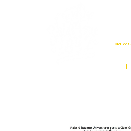
Cent
Creu de Sa
L'espai so
un munt d
Inici