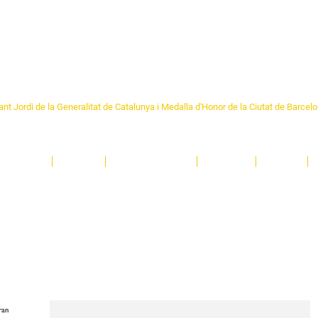
Formem part de la
Federació 
Catalunya
re Sant Pere 1892
nt Jordi de la Generalitat de Catalunya i Medalla d'Honor de la Ciutat de Barcel
ciocultural de trobada per als veïns i veïnes del barri de Sant Pere de Barcelona.
T
'activitats i de persones t'esperen en una casa amb més de 130 anys d'història.
A
El Centre
Espais
Gestions online
Entitats
Teatre