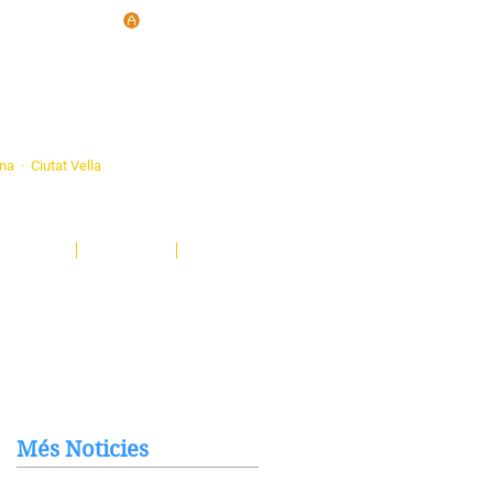
d'Ateneus de
ona · Ciutat Vella
eatre, sardanes, concerts, corals...
nima't i descobreix-nos!
Notícies
El Butlletí
Multimèdia
Més Noticies