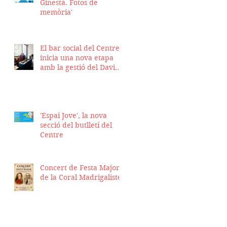
Ginestà. Fotos de
memòria'
El bar social del Centre
inicia una nova etapa
amb la gestió del David
Nicolas i el Hassan
Munaim
'Espai Jove', la nova
secció del butlletí del
Centre
Concert de Festa Major
de la Coral Madrigalistes