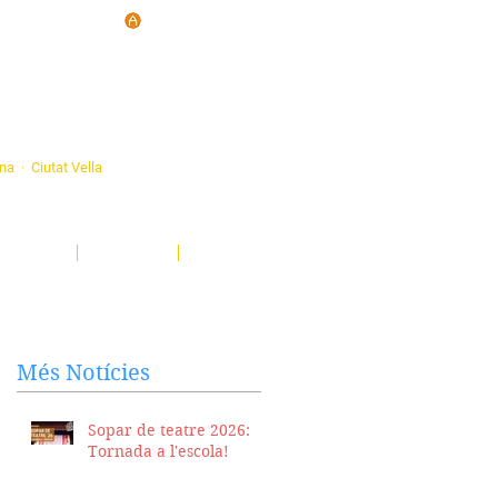
d'Ateneus de
ona · Ciutat Vella
eatre, sardanes, concerts, corals...
nima't i descobreix-nos!
Notícies
El Butlletí
Multimèdia
Més Notícies
Sopar de teatre 2026:
Tornada a l'escola!