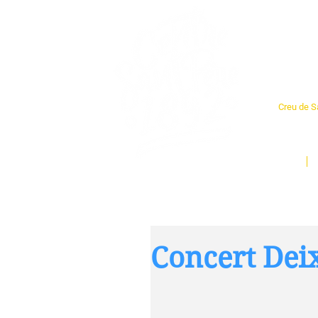
Cent
Creu de Sa
L'espai so
un munt d
Inici
Concert Dei