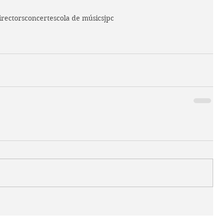
irectors
concert
escola de músics
jpc