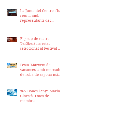
La Junta del Centre s'ha
reunit amb
representants del
Districte de Ciutat Vella
per fer seguiment del
projecte d'obra de la
El grup de teatre
nostra seu
TelÓbert ha estat
seleccionat al Festival de
la Tour en Scène 2026, a
Suïssa
Festa 'Marxem de
vacances' amb mercadet
de roba de segona mà,
sopar i talent show
365 Dones l'any: 'Marina
Ginestà. Fotos de
memòria'