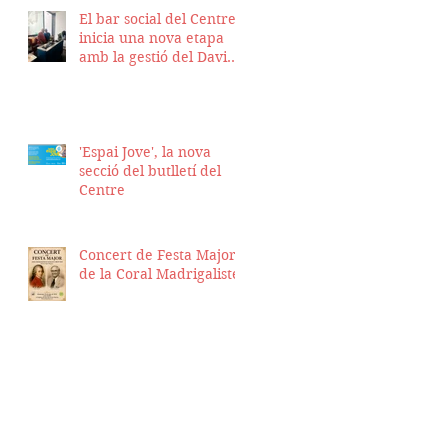
El bar social del Centre
inicia una nova etapa
amb la gestió del David
Nicolas i el Hassan
Munaim
'Espai Jove', la nova
secció del butlletí del
Centre
Concert de Festa Major
de la Coral Madrigalistes