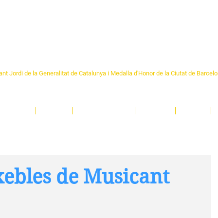
Formem part de la
Federació 
Catalunya
re Sant Pere 1892
nt Jordi de la Generalitat de Catalunya i Medalla d'Honor de la Ciutat de Barcel
ciocultural de trobada per als veïns i veïnes del barri de Sant Pere de Barcelona.
T
'activitats i de persones t'esperen en una casa amb més de 130 anys d'història.
A
El Centre
Espais
Gestions online
Entitats
Teatre
xebles de Musicant