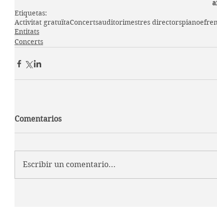
a
Etiquetas:
Activitat gratuïta
Concerts
auditori
mestres directors
piano
efre
Entitats
Concerts
Comentarios
Escribir un comentario...