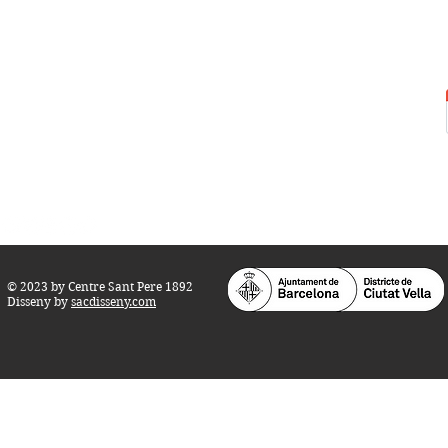
Centre Sant Pere 1892
Carrer del Rec, 21-23. 080
03 Barcelona
Tel.:
93 268 25 09
Horari d'obertura:
Totes les tardes de dilluns a dissabte (17 a 21
h.)
M
atins de dilluns, dimecres i divendres (
10 a 14 h.)
Teatre i Auditori: Carrer S
ant Pere més
Alt, 25.
info@centresantpere.com
© 2023 by Centre Sant Pere 1892
Disseny by
sacdisseny.com