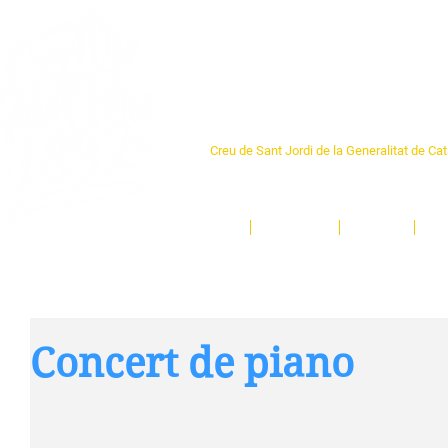
Centre Sant Pere 1
Creu de Sant Jordi de la Generalitat de Ca
L'espai sociocultural de trobada per als ve
un munt d'activitats i de persones t'esper
Inici
El Centre
Espais
Ge
Concert de piano