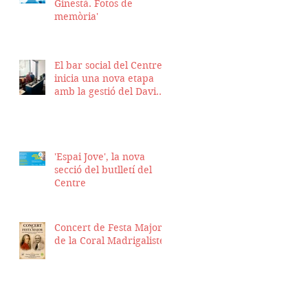
Ginestà. Fotos de
memòria'
El bar social del Centre
inicia una nova etapa
amb la gestió del David
Nicolas i el Hassan
Munaim
'Espai Jove', la nova
secció del butlletí del
Centre
Concert de Festa Major
de la Coral Madrigalistes