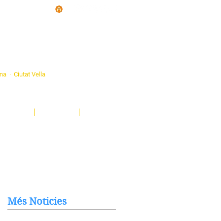
d'Ateneus de
ona · Ciutat Vella
eatre, sardanes, concerts, corals...
nima't i descobreix-nos!
Notícies
El Butlletí
Multimèdia
Més Noticies