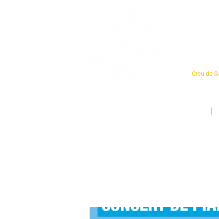
Cent
Creu de Sa
L'espai so
un munt d
Inici