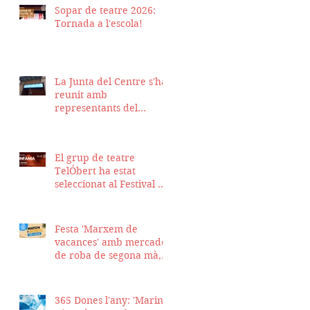
Sopar de teatre 2026:
Tornada a l'escola!
La Junta del Centre s'ha
reunit amb
representants del
Districte de Ciutat Vella
per fer seguiment del
projecte d'obra de la
El grup de teatre
nostra seu
TelÓbert ha estat
seleccionat al Festival de
la Tour en Scène 2026, a
Suïssa
Festa 'Marxem de
vacances' amb mercadet
de roba de segona mà,
sopar i talent show
365 Dones l'any: 'Marina