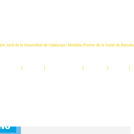
Formem part de la
Federació 
Catalunya
re Sant Pere 1892
nt Jordi de la Generalitat de Catalunya i Medalla d'Honor de la Ciutat de Barcel
ciocultural de trobada per als veïns i veïnes del barri de Sant Pere de Barcelona.
T
'activitats i de persones t'esperen en una casa amb més de 130 anys d'història.
A
El Centre
Espais
Gestions online
Entitats
Teatre