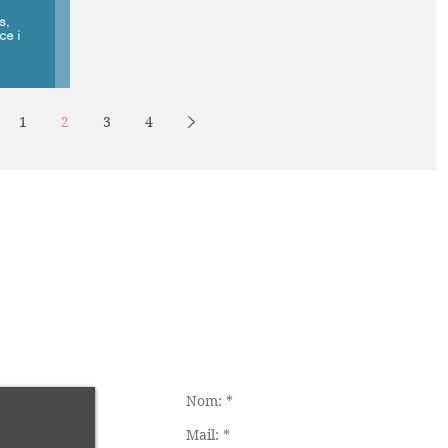
Montserrat Sala,...
1
2
3
4