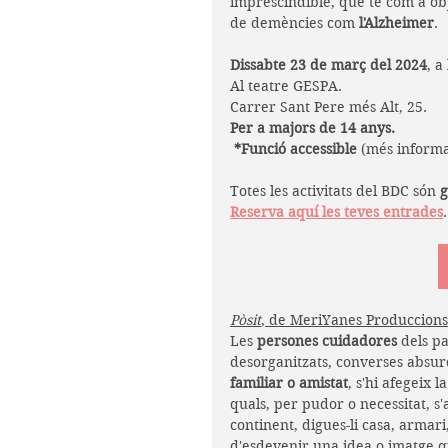
imprescindible, que té com a ob
de demències com 
l'Alzheimer
.
Dissabte 23 de març del 2024
, a
Al teatre GESPA. 
Carrer Sant Pere més Alt, 25. 
Per a majors de 14 anys.
 *Funció accessible 
(més informac
Totes les activitats del BDC són 
g
Reserva aquí les teves entrades
.
Pòsit
, de MeriYanes Produccions
Les 
persones cuidadores
 dels p
desorganitzats, converses absurde
familiar o amistat
, s'hi afegeix 
quals, per pudor o necessitat, s
continent, digues-li casa, armari,
d'esdevenir una idea o imatge qu