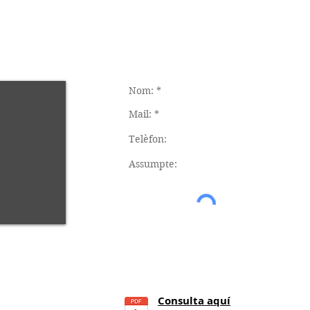
Consulta aquí
21
h.)