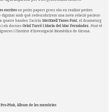
es escrites
 en petits papers grocs són en realitat petites 
e dignitat amb què redescobrirem una nova relació pacient-
a quatre bandes: l'actriu 
Meritxell Yanes Font
, el dramaturg 
s
 i els doctors 
Oriol Turró i Maria del Mar Fernández
. 
Pòsit 
té 
igueres i l'Institut d'Investigació Biomèdica de Girona.
: Pro-Pòsit, àlbum de les memòries