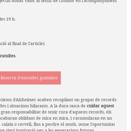
jectiu donar valor al sentit de l'humor en l'acompanyament 
 les 19 h.
ió al final de l'article).
ratuïtes
. 
Reserva d'entrades gratuïtes
acients d'Alzheimer acaben recopilant un grapat de records 
s i situacions hilarants. A la dura tasca de 
cuidar aquest 
la gran responsabilitat de tenir cura d'aquests records, els 
'acabaran oblidant de mica en mica, i s'acumularan en un 
 calaix o cervell, fins a perdre el sentit, sense l'oportunitat 
e sigui inspiració per a les generacions futures.