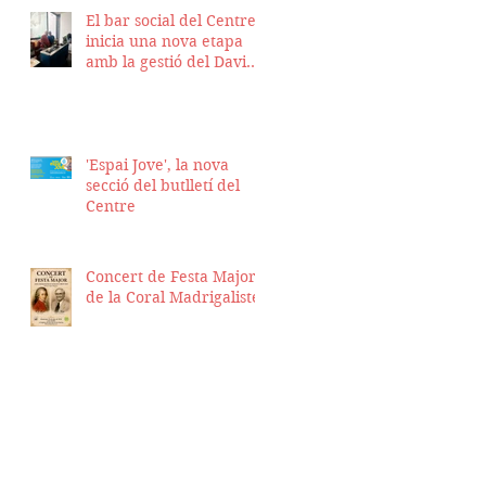
El bar social del Centre
inicia una nova etapa
amb la gestió del David
Nicolas i el Hassan
Munaim
'Espai Jove', la nova
secció del butlletí del
Centre
Concert de Festa Major
de la Coral Madrigalistes