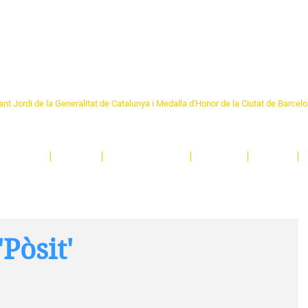
Formem part de la
Federació 
Catalunya
re Sant Pere 1892
nt Jordi de la Generalitat de Catalunya i Medalla d'Honor de la Ciutat de Barcel
ciocultural de trobada per als veïns i veïnes del barri de Sant Pere de Barcelona.
T
'activitats i de persones t'esperen en una casa amb més de 130 anys d'història.
A
El Centre
Espais
Gestions online
Entitats
Teatre
Pòsit'