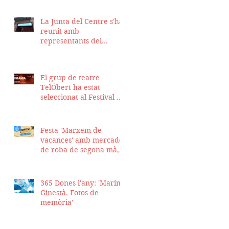
La Junta del Centre s'ha
reunit amb
representants del
Districte de Ciutat Vella
per fer seguiment del
projecte d'obra de la
El grup de teatre
nostra seu
TelÓbert ha estat
seleccionat al Festival de
la Tour en Scène 2026, a
Suïssa
Festa 'Marxem de
vacances' amb mercadet
de roba de segona mà,
sopar i talent show
365 Dones l'any: 'Marina
Ginestà. Fotos de
memòria'