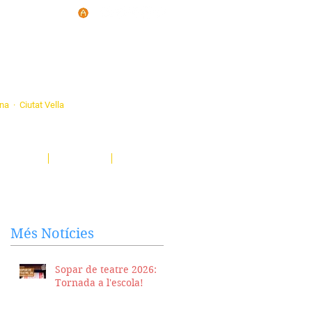
d'Ateneus de
ona · Ciutat Vella
eatre, sardanes, concerts, corals...
nima't i descobreix-nos!
Notícies
El Butlletí
Multimèdia
Més Notícies
Sopar de teatre 2026:
Tornada a l'escola!