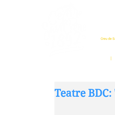
Cent
Creu de Sa
L'espai so
un munt d
Inici
Teatre BDC: '