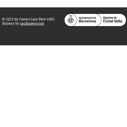
© 2023 by Centre Sant Pere 1892
Disseny by
sacdisseny.com