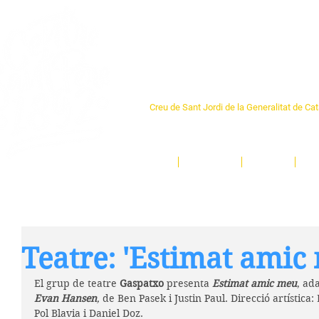
Centre Sant Pere 1
Creu de Sant Jordi de la Generalitat de Ca
L'espai sociocultural de trobada per als ve
un munt d'activitats i de persones t'esper
Inici
El Centre
Espais
Ge
Teatre: 'Estimat amic
El grup de teatre 
Gaspatxo 
presenta
 Estimat amic meu
, ad
Evan Hansen
, 
de Ben Pasek i Justin Paul. Direcció artística
Pol Blavia i Daniel Doz.