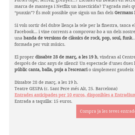
Portes tupé, serrell, grenyes...? Escoltes els Beatles en sec
marca de mantega i Netflix un insecticida? T’agrada més qu
“punxin”? És molt possible que siguis un fan dels 
Germans 
Si vols sortir del dubte llença la tele per la finestra, tanca e
Facebook... i vine corrents a comprovar-ho a un dels nostre
una 
banda de versions de clàssics de rock, pop, soul, funk
.
formada per vuit músics.
El proper 
dissabte 28 de març, a les 19 h
, vindran al Centr
després de cinc anys de silenci! Un espectacle d'unes dues 
públic canta, balla, puja a l'escenari 
o simplement gaudeix e
Dissabte 28 de març, a les 19 h.
Teatre GESPA (c. Sant Pere més Alt, 25. Barcelona)
Entrades anticipades per 10 euros, disponibles a Entradiu
Entrada a taquilla: 15 euros.
Compra ja les teves entrad