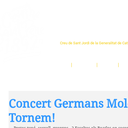
Centre Sant Pere 1
Creu de Sant Jordi de la Generalitat de Ca
L'espai sociocultural de trobada per als ve
un munt d'activitats i de persones t'esper
Inici
El Centre
Espais
Ge
Concert Germans Molè
Tornem!