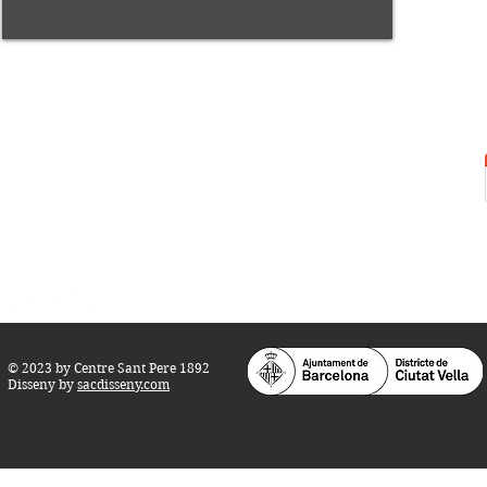
Centre Sant Pere 1892
Carrer del Rec, 21-23. 080
03 Barcelona
Tel.:
93 268 25 09
Horari d'obertura:
Totes les tardes de dilluns a dissabte (17 a 21
h.)
M
atins de dilluns, dimecres i divendres (
10 a 14 h.)
Teatre i Auditori: Carrer S
ant Pere més
Alt, 25.
info@centresantpere.com
© 2023 by Centre Sant Pere 1892
Disseny by
sacdisseny.com