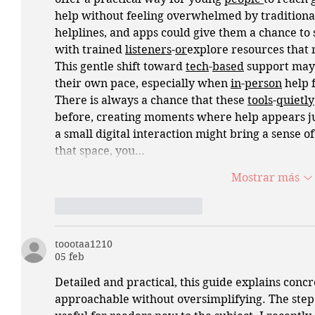
help without feeling overwhelmed by traditiona
helplines, and apps could give them a chance to 
with trained 
listeners
-
or
explore resources that 
This gentle shift toward 
tech
-
based
 support may
their own pace, especially when 
in
-
person
 help 
There is always a chance that these 
tools
-
quietly
before, creating moments where help appears ju
a small digital interaction might bring a sense 
that space, you…
Mostrar más
Me gusta
Reaccionar
toootaa1210
05 feb
Detailed and practical, this guide explains concr
approachable without oversimplifying. The step b