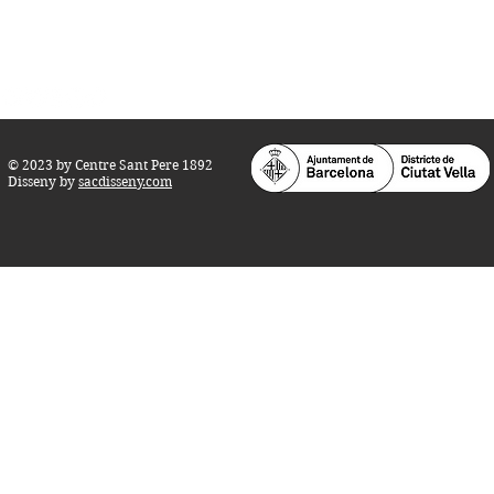
Teatre i Auditori: Carrer S
ant Pere més
Alt, 25.
info@centresantpere.com
© 2023 by Centre Sant Pere 1892
Disseny by
sacdisseny.com