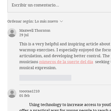
Escribir un comentario...
Ordenar según:
Lo más nuevo
Maxwell Thornton
29 jul
This is a very helpful and inspiring article abo
warmup exercises. I especially enjoyed the focus 
articulation, and developing better control. The 
musicians 
números de la suerte del día
  seeking
musical expression.
Me gusta
Reaccionar
toootaa1210
05 feb
Using technology to increase access to you
offer a practical way for young 
people
to reach 