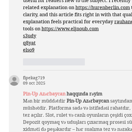
useful for readers new to the subject. I recently
related explanation on 
https://hurenberlin.com
 
clarity, and this article fits right in with that qua
explanation feels practical for everyday 
rauhan
tools on 
https://www.eljnoub.com
s3udy
q8yat
elso9
Me gusta
Reaccionar
fipekag719
09 oct 2025
Pin-Up Azərbaycan
 haqqında rəyim
Mən bir müddətdir 
Pin-Up Azərbaycan
 saytından
müsbətdir. Platforma sadə və istifadəsi rahatdır, 
tez açılır. Slot, rulet və canlı oyunların çeşidi ço
Depozit qoymaq və uduşları çıxarmaq prosesi sürə
xidməti də peşəkardır – hər sualıma tez və nəzakə