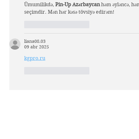
Ümumilikdə, 
Pin-Up Azərbaycan
 həm əyləncə, hə
seçimdir. Mən hər kəsə tövsiyə edirəm!
Me gusta
Reaccionar
liana08.03
09 abr 2025
kgpro.ru
Me gusta
Reaccionar