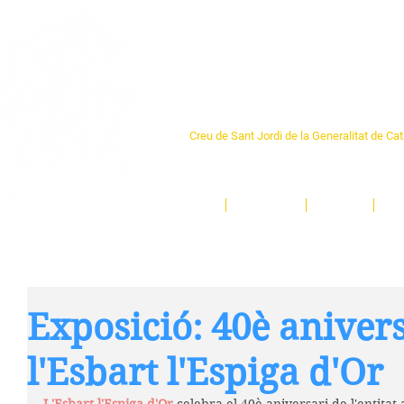
Centre Sant Pere 1
Creu de Sant Jordi de la Generalitat de Ca
L'espai sociocultural de trobada per als ve
un munt d'activitats i de persones t'esper
Inici
El Centre
Espais
Ge
Exposició: 40è aniver
l'Esbart l'Espiga d'Or