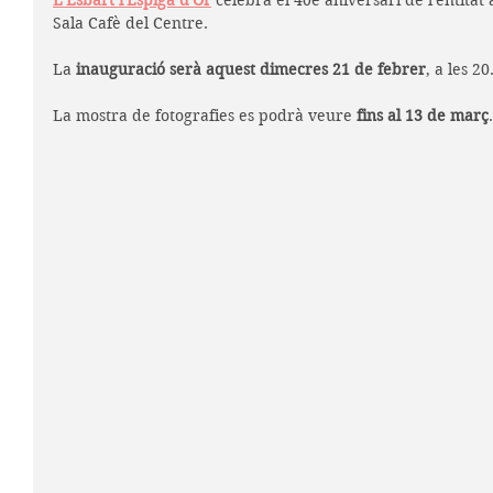
L'Esbart l'Espiga d'Or
 celebra el 40è aniversari de l'entitat
Sala Cafè del Centre. 
La 
inauguració serà aquest dimecres 21 de febrer
, a les 20
La mostra de fotografies es podrà veure 
fins al 13 de març
.