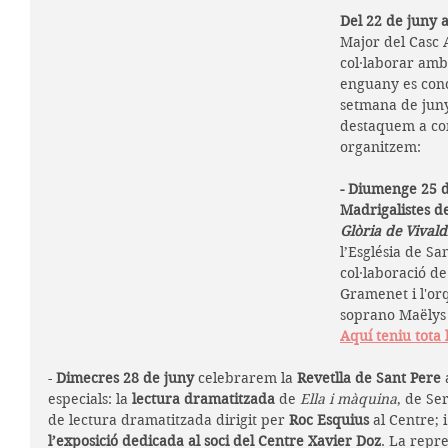
Del 22 de juny al
Major del Casc A
col·laborar amb 
enguany es conc
setmana de juny
destaquem a cont
organitzem:
- Diumenge 25 d
Madrigalistes d
Glòria de Vivald
l’Església de Sa
col·laboració de
Gramenet i l'or
soprano Maëlys 
Aquí teniu tota 
- 
Dimecres 28 de juny
 celebrarem la 
Revetlla de Sant Pere
 
especials: la 
lectura dramatitzada
 de 
Ella i màquina
, de Ser
de lectura dramatitzada dirigit per 
Roc Esquius 
al Centre; 
l’exposició dedicada al soci del Centre Xavier Doz
. La repre