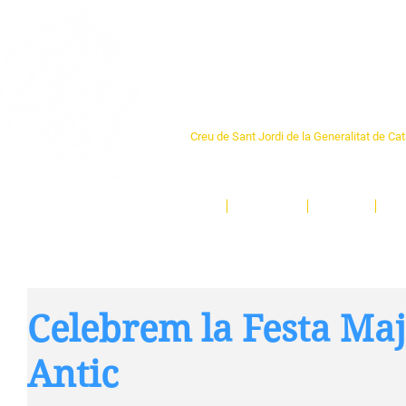
Centre Sant Pere 1
Creu de Sant Jordi de la Generalitat de Ca
L'espai sociocultural de trobada per als ve
un munt d'activitats i de persones t'esper
Inici
El Centre
Espais
Ge
Celebrem la Festa Maj
Antic