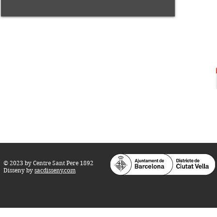
Centre Sant Pere 1892
Carrer del Rec, 21-23. 080
03 Barcelona
Tel.:
93 268 25 09
Horari d'obertura:
Totes les tardes de dilluns a dissabte (17 a 21
h.)
M
atins de dilluns, dimecres i divendres (
10 a 14 h.)
Teatre i Auditori: Carrer S
ant Pere més
Alt, 25.
info@centresantpere.com
© 2023 by Centre Sant Pere 1892
Disseny by
sacdisseny.com