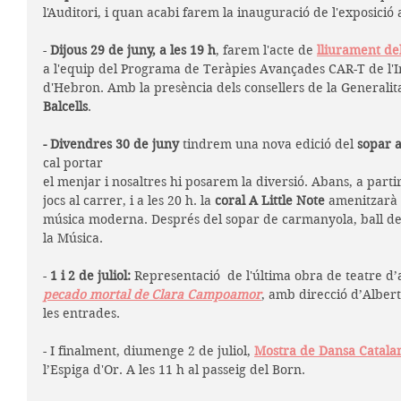
l'Auditori, i quan acabi farem la inauguració de l'exposició a
- 
Dijous 29 de juny, a les 19 h
, farem l'acte de 
lliurament de
a l'equip del Programa de Teràpies Avançades CAR-T de l'Ins
d'Hebron. Amb la presència dels consellers de la Generalita
Balcells
.
- Divendres 30 de juny
 tindrem una nova edició del 
sopar a
cal portar
el menjar i nosaltres hi posarem la diversió. Abans, a parti
jocs al carrer, i a les 20 h. la 
coral A Little Note
 amenitzarà 
música moderna. Després del sopar de carmanyola, ball de
la Música.
- 
1 i 2 de juliol: 
Representació  de l'última obra de teatre d’
pecado mortal de Clara Campoamor
, amb direcció d’Alber
les entrades.
- I finalment, diumenge 2 de juliol, 
Mostra de Dansa Catala
l’Espiga d'Or. A les 11 h al passeig del Born. 