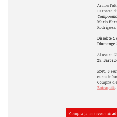
Arriba l'úl
Es tracta d'
Campoamo
Mario Her
Rodríguez.
Dissabte 1 d
Diumenge 2 
Al teatre G
25. Barcelo
Preu
: 6 eur
euros infant
Compra d'e
Entrapolis
.
Compra ja les teves entrad