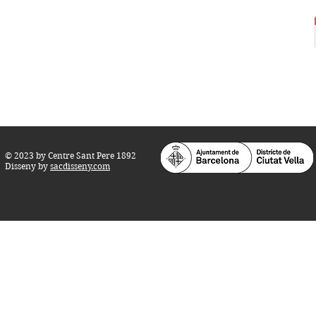
Tel.:
93 268 25 09
Horari d'obertura:
Totes les tardes de dilluns a dissabte (17 a 21
h.)
M
atins de dilluns, dimecres i divendres (
10 a 14 h.)
Teatre i Auditori: Carrer S
ant Pere més
Alt, 25.
info@centresantpere.com
© 2023 by Centre Sant Pere 1892
Disseny by
sacdisseny.com