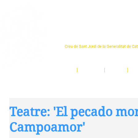
Centre Sant Pere 1
Creu de Sant Jordi de la Generalitat de Ca
L'espai sociocultural de trobada per als ve
un munt d'activitats i de persones t'esper
Inici
El Centre
Espais
Ge
Teatre: 'El pecado mor
Campoamor'