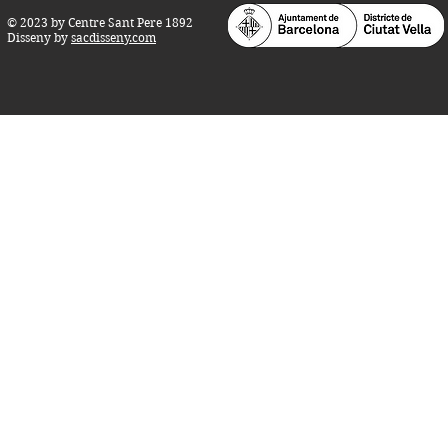
© 2023 by Centre Sant Pere 1892
Disseny by
sacdisseny.com