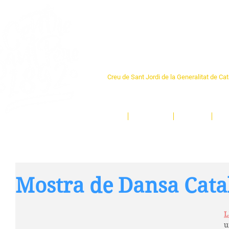
Centre Sant Pere 1
Creu de Sant Jordi de la Generalitat de Ca
L'espai sociocultural de trobada per als ve
un munt d'activitats i de persones t'esper
Inici
El Centre
Espais
Ge
Mostra de Dansa Cata
L
u