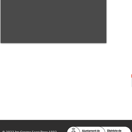
Centre Sant Pere 1892
Carrer del Rec, 21-23. 080
03 Barcelona
Tel.:
93 268 25 09
Horari d'obertura:
Totes les tardes de dilluns a dissabte (17 a 21
h.)
M
atins de dilluns, dimecres i divendres (
10 a 14 h.)
Teatre i Auditori: Carrer S
ant Pere més
Alt, 25.
info@centresantpere.com