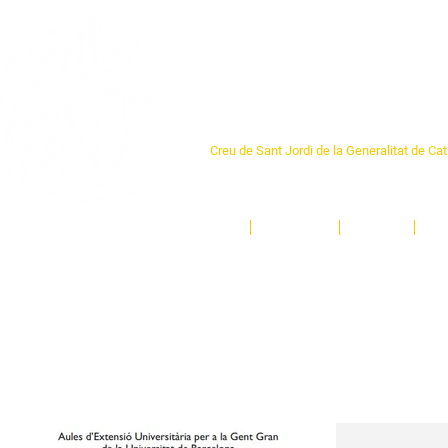
Centre Sant Pere 1
Creu de Sant Jordi de la Generalitat de Ca
L'espai sociocultural de trobada per als ve
un munt d'activitats i de persones t'esper
Inici
El Centre
Espais
Ge