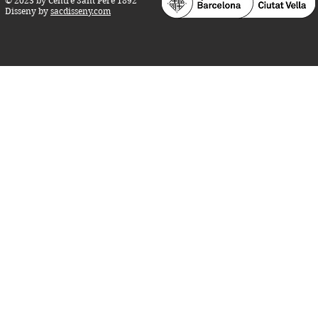
© 2023 by Centre Sant Pere 1892
Disseny by
sacdisseny.com