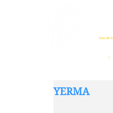
Cent
Creu de Sa
L'espai so
un munt d
Inici
YERMA