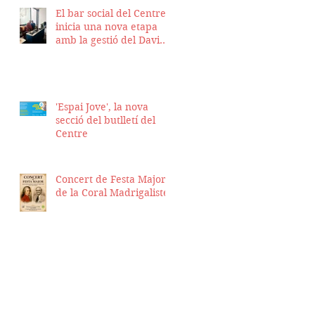
El bar social del Centre
inicia una nova etapa
amb la gestió del David
Nicolas i el Hassan
Munaim
'Espai Jove', la nova
secció del butlletí del
Centre
Concert de Festa Major
de la Coral Madrigalistes