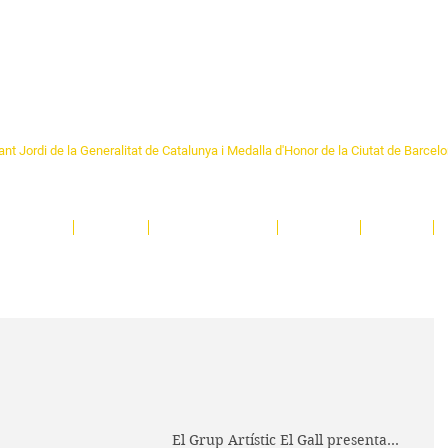
Formem part de la
Federació 
Catalunya
re Sant Pere 1892
nt Jordi de la Generalitat de Catalunya i Medalla d'Honor de la Ciutat de Barcel
ciocultural de trobada per als veïns i veïnes del barri de Sant Pere de Barcelona.
T
'activitats i de persones t'esperen en una casa amb més de 130 anys d'història.
A
El Centre
Espais
Gestions online
Entitats
Teatre
El Grup Artístic El Gall presenta...