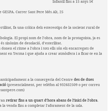
Infantil fins a 15 anys 5€
e GESPA. Carrer Sant Pere Més Alt, 25
rtilitat, fa una crítica dels estereotips de la societat rural de 
logia. El propi nom de l’obra, nom de la protagoista, ja es 
és sinònim de desolació, d’esterilitat.
donen el ritme a l’obra i tots ells són els encarregats de 
sent en Yerma i que ajuda a crear atmòsfera i a ficar-te en la 
anticipadament a la consergeria del Centre 
des de dues 
ació
 (presencialment, per telèfon al 932682509 o per correu 
esantpere.com)
ran 
retirar fins a un quart d’hora abans de l’inici de l’obra
. 
 la venda fins a completar l’aforament de la sala.