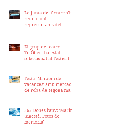
La Junta del Centre s'ha
reunit amb
representants del
Districte de Ciutat Vella
per fer seguiment del
projecte d'obra de la
El grup de teatre
nostra seu
TelÓbert ha estat
seleccionat al Festival de
la Tour en Scène 2026, a
Suïssa
Festa 'Marxem de
vacances' amb mercadet
de roba de segona mà,
sopar i talent show
365 Dones l'any: 'Marina
Ginestà. Fotos de
memòria'