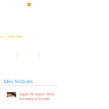
d'Ateneus de
ona · Ciutat Vella
eatre, sardanes, concerts, corals...
nima't i descobreix-nos!
Notícies
El Butlletí
Multimèdia
Més Notícies
Sopar de teatre 2026:
Tornada a l'escola!