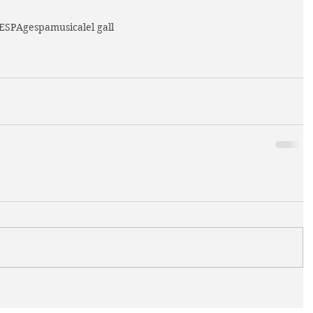
GESPA
gespa
musical
el gall