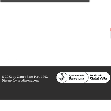
Centre Sant Pere 1892
Carrer del Rec, 21-23. 080
03 Barcelona
Tel.:
93 268 25 09
Horari d'obertura:
Totes les tardes de dilluns a dissabte (17 a 21
h.)
M
atins de dilluns, dimecres i divendres (
10 a 14 h.)
Teatre i Auditori: Carrer S
ant Pere més
Alt, 25.
info@centresantpere.com
© 2023 by Centre Sant Pere 1892
Disseny by
sacdisseny.com