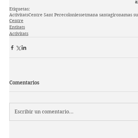
a
Etiquetas:
Activitats
Centre Sant Pere
colonies
setmana santa
girona
mas su
Centre
Entitats
Activitats
Comentarios
Escribir un comentario...