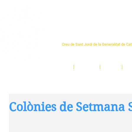
Centre Sant Pere 1
Creu de Sant Jordi de la Generalitat de Ca
L'espai sociocultural de trobada per als ve
un munt d'activitats i de persones t'esper
Inici
El Centre
Espais
Ge
Colònies de Setmana 