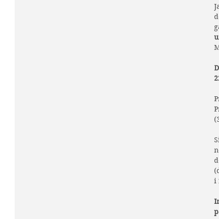
J
d
g
u
M
D
2
P
P
(
S
n
d
(
i
I
p