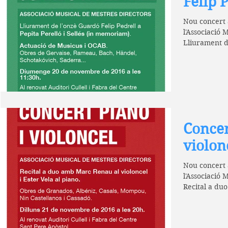
Felip 
Nou concert a
l'Associació 
Lliurament d
Pepita...
Concer
violon
Nou concert a
l'Associació 
Recital a du
Ester Vela...