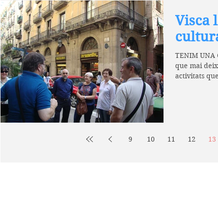
Visca 
cultur
TENIM UNA C
que mai deix
activitats qu
he...
9
10
11
12
13