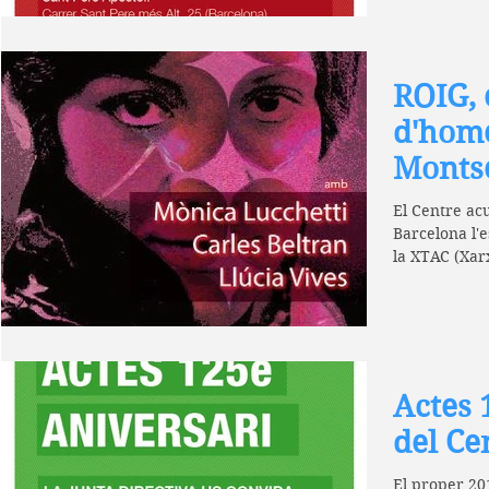
ROIG, 
d'hom
Montse
El Centre ac
Barcelona l'e
la XTAC (Xar
Catalunya) pe
Actes 
del Ce
El proper 20