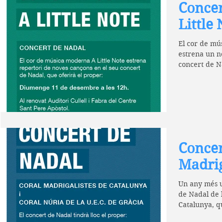
Concer
Little
El cor de mú
estrena un n
concert de N
desembre...
Concer
Madrig
Un any més u
de Nadal de 
Catalunya, q
col·laboració