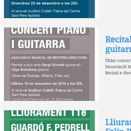
Recita
guitar
Últim concer
l'Associació 
Recital a duo
i...
Lliur