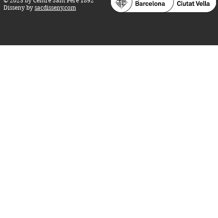
© 2023 by Centre Sant Pere 1892
Disseny by
sacdisseny.com