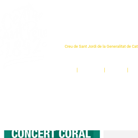
Centre Sant Pere 1
Creu de Sant Jordi de la Generalitat de Ca
L'espai sociocultural de trobada per als ve
un munt d'activitats i de persones t'esper
Inici
El Centre
Espais
Ge