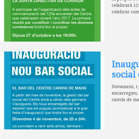
celebrarà 125
celebrar com
a...
Inaugu
social
Novament, i 
encarregats, 
canvia de ma
anirà a...