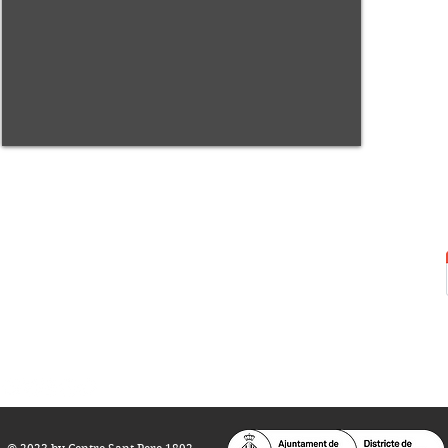
Centre Sant Pere 1892
Carrer del Rec, 21-23. 080
03 Barcelona
Tel.:
93 268 25 09
Horari d'obertura:
Totes les tardes de dilluns a dissabte (17 a 21
h.)
M
atins de dilluns, dimecres i divendres (
10 a 14 h.)
Teatre i Auditori: Carrer S
ant Pere més
Alt, 25.
info@centresantpere.com