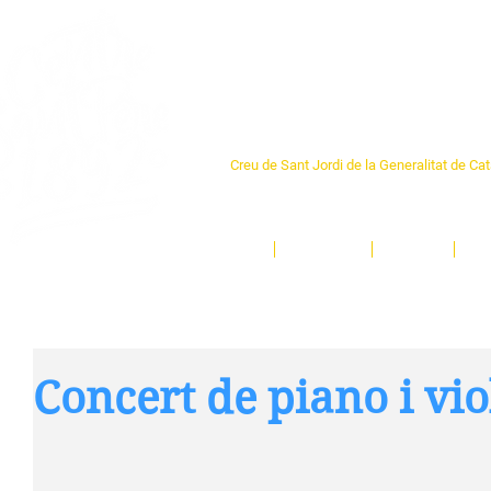
Centre Sant Pere 1
Creu de Sant Jordi de la Generalitat de Ca
L'espai sociocultural de trobada per als ve
un munt d'activitats i de persones t'esper
Inici
El Centre
Espais
Ge
Concert de piano i vio