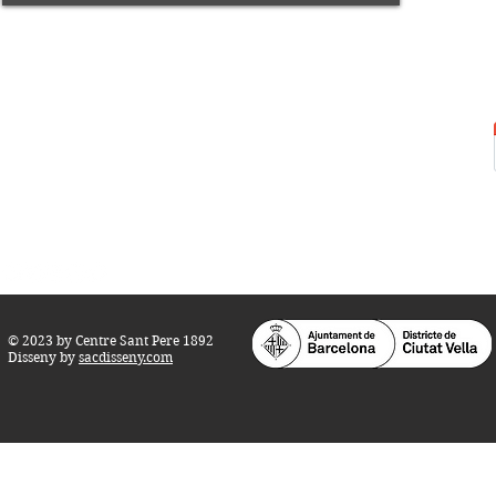
Centre Sant Pere 1892
Carrer del Rec, 21-23. 080
03 Barcelona
Tel.:
93 268 25 09
Horari d'obertura:
Totes les tardes de dilluns a dissabte (17 a 21
h.)
M
atins de dilluns, dimecres i divendres (
10 a 14 h.)
Teatre i Auditori: Carrer S
ant Pere més
Alt, 25.
info@centresantpere.com
© 2023 by Centre Sant Pere 1892
Disseny by
sacdisseny.com