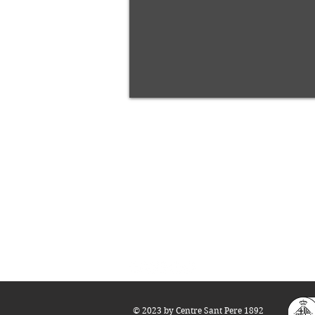
Centre Sant Pere 1892
Carrer del Rec, 21-23. 080
03 Barcelona
Tel.:
93 268 25 09
Horari d'obertura:
Totes les tardes de dilluns a dissabte (17 a 
M
atins de dilluns, dimecres i divendres (
10 
Teatre i Auditori: Carrer S
ant Pere més
Alt,
info@centresantpere.com
© 2023 by Centre Sant Pere 1892