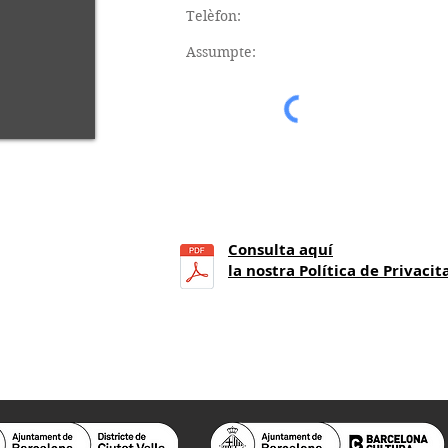
Consulta aquí
21
h.)
la nostra Política de Privacit
a 14 h.)
 25.