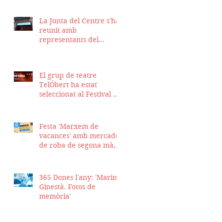
La Junta del Centre s'ha
reunit amb
representants del
Districte de Ciutat Vella
per fer seguiment del
projecte d'obra de la
El grup de teatre
nostra seu
TelÓbert ha estat
seleccionat al Festival de
la Tour en Scène 2026, a
Suïssa
Festa 'Marxem de
vacances' amb mercadet
de roba de segona mà,
sopar i talent show
365 Dones l'any: 'Marina
Ginestà. Fotos de
memòria'