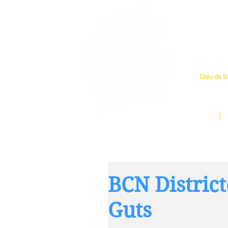
Cent
Creu de Sa
L'espai so
un munt d
Inici
BCN District
Guts