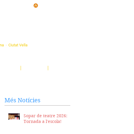
d'Ateneus de
ona · Ciutat Vella
eatre, sardanes, concerts, corals...
nima't i descobreix-nos!
Notícies
El Butlletí
Multimèdia
Més Notícies
Sopar de teatre 2026:
Tornada a l'escola!