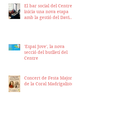
El bar social del Centre
inicia una nova etapa
amb la gestió del David
Nicolas i el Hassan
Munaim
'Espai Jove', la nova
secció del butlletí del
Centre
Concert de Festa Major
de la Coral Madrigalistes