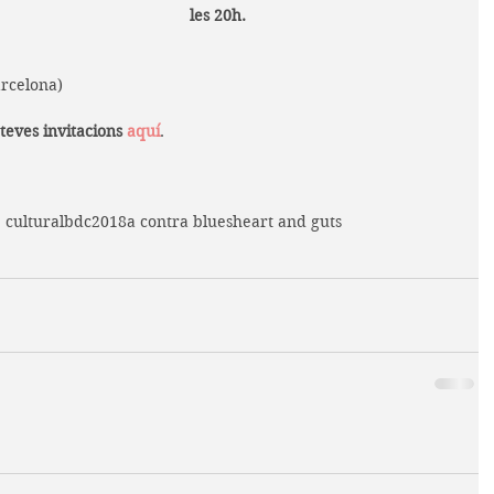
les 20h.
arcelona)
teves invitacions 
aquí
.
e cultural
bdc
2018
a contra blues
heart and guts