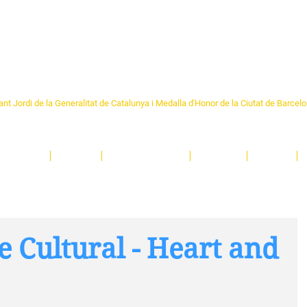
Formem part de la
Federació 
Catalunya
re Sant Pere 1892
nt Jordi de la Generalitat de Catalunya i Medalla d'Honor de la Ciutat de Barcel
ciocultural de trobada per als veïns i veïnes del barri de Sant Pere de Barcelona.
T
'activitats i de persones t'esperen en una casa amb més de 130 anys d'història.
A
El Centre
Espais
Gestions online
Entitats
Teatre
e Cultural - Heart and