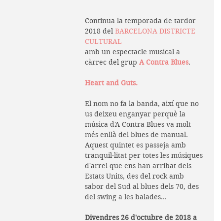
Continua la temporada de tardor 
2018 del 
BARCELONA DISTRICTE 
CULTURAL
amb un espectacle musical a 
càrrec del grup 
A Contra Blues
.
Heart and Guts.
El nom no fa la banda, així que no 
us deixeu enganyar perquè la 
música d'A Contra Blues va molt 
més enllà del blues de manual. 
Aquest quintet es passeja amb 
tranquil·litat per totes les músiques 
d'arrel que ens han arribat dels 
Estats Units, des del rock amb 
sabor del Sud al blues dels 70, des 
del swing a les balades... 
Divendres 26 d'octubre de 2018 a 